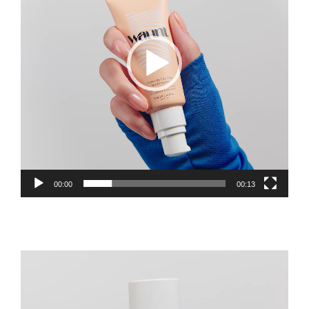
00:00
00:13
Πρόγραμμα
Αναπαραγωγής
Βίντεο