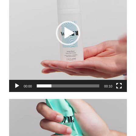
00:00
00:10
Πρόγραμμα
Αναπαραγωγής
Βίντεο