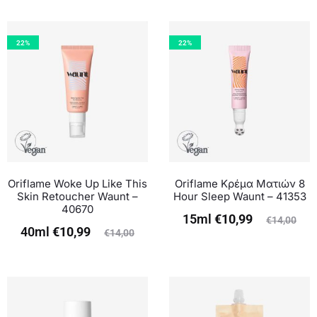
22%
22%
Oriflame Woke Up Like This
Oriflame Κρέμα Ματιών 8
Skin Retoucher Waunt –
Hour Sleep Waunt – 41353
40670
15ml
€
10,99
€
14,00
40ml
€
10,99
€
14,00