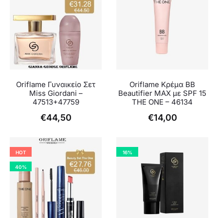
είναι:
€13,00.
είναι:
€14,00.
€8,49.
€10,99.
Oriflame Γυναικείο Σετ
Oriflame Κρέμα BB
Miss Giordani –
Beautifier MAX με SPF 15
47513+47759
THE ONE – 46134
€
44,50
€
14,00
HOT
16%
40%