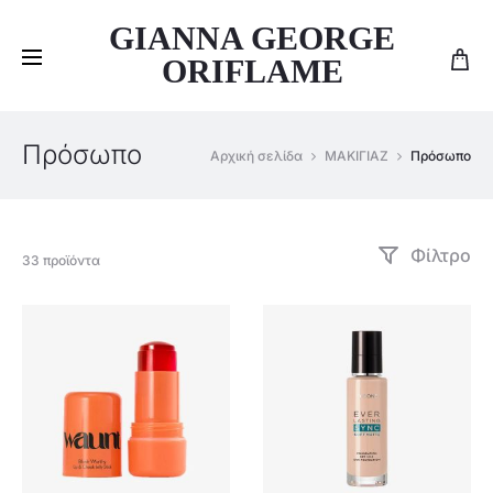
GIANNA GEORGE
ORIFLAME
Πρόσωπο
Αρχική σελίδα
ΜΑΚΙΓΙΑΖ
Πρόσωπο
γή
Φίλτρο
Βλέπετε
33 προϊόντα
1–
15
από
33
αποτελέσματα