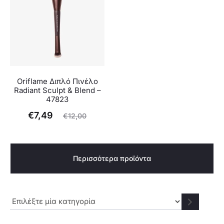
€20,99.
€10,9
Oriflame Διπλό Πινέλο
Radiant Sculpt & Blend –
47823
Original
Η
€
7,49
€
12,00
έχουσα
price
τιμή
was:
Περισσότερα προϊόντα
είναι:
€12,00.
€7,49.
Επιλέξτε
μία