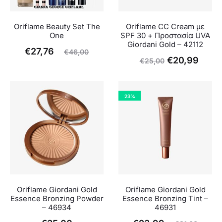
Oriflame Beauty Set The
Oriflame CC Cream με
One
SPF 30 + Προστασία UVA
Giordani Gold – 42112
Η
Original
€
27,76
€
46,00
Original
Η
€
20,99
€
25,00
χουσα
price
price
τρέχ
τιμή
was:
was:
τιμή
είναι:
€46,00.
23%
€25,00.
είναι
€27,76.
€20,
Oriflame Giordani Gold
Oriflame Giordani Gold
Essence Bronzing Powder
Essence Bronzing Tint –
– 46934
46931