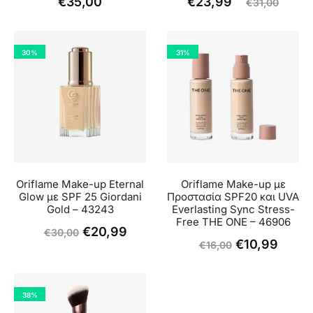
Η
Original
€
35,00
€
23,99
€
31,00
τρέχουσα
price
τιμή
was:
30%
31%
είναι:
€31,00.
€23,99.
Oriflame Make-up Eternal
Oriflame Make-up με
Glow με SPF 25 Giordani
Προστασία SPF20 και UVA
Gold – 43243
Everlasting Sync Stress-
Free THE ONE – 46906
Original
Η
€
20,99
€
30,00
Original
Η
€
10,99
€
16,00
price
τρέχουσα
price
τρέχ
was:
τιμή
was:
τιμή
€30,00.
είναι:
38%
€16,00.
είναι: