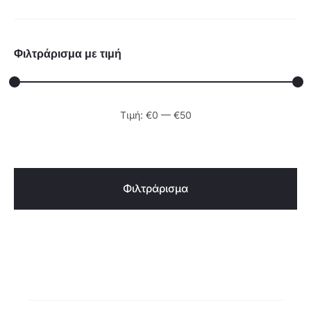
κατηγορία
Φιλτράρισμα με τιμή
Ελάχιστη
Μέγιστη
Τιμή:
€0
—
€50
τιμή
τιμή
Φιλτράρισμα