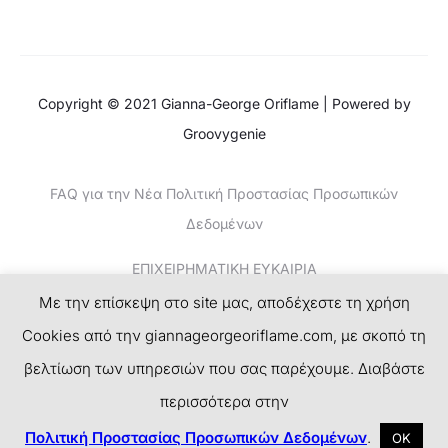
Copyright © 2021 Gianna-George Oriflame | Powered by
Groovygenie
FAQ για την Νέα Πολιτική Προστασίας Προσωπικών
Δεδομένων
ΕΠΙΧΕΙΡΗΜΑΤΙΚΗ ΕΥΚΑΙΡΙΑ
Με την επίσκεψη στο site μας, αποδέχεστε τη χρήση
ΚΕΡΔΙΣΤΕ ΧΡΗΜΑΤΑ-ΤΟ ΝΕΟ SUCCESS PLAN
Cookies από την giannageorgeoriflame.com, με σκοπό τη
ΕΓΓΡΑΦΗ
βελτίωση των υπηρεσιών που σας παρέχουμε. Διαβάστε
περισσότερα στην
F
I
T
P
a
n
w
i
Πολιτική Προστασίας Προσωπικών Δεδομένων
.
ΟΚ
c
s
i
n