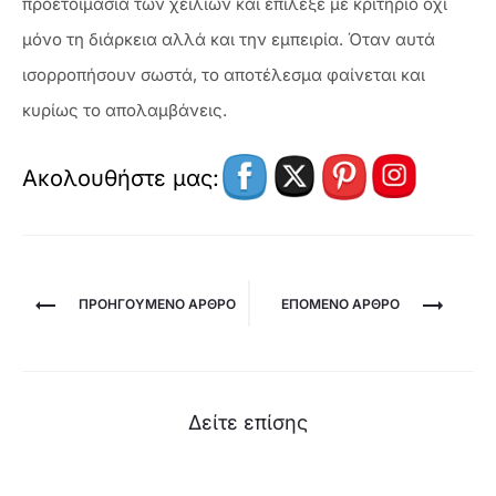
προετοιμασία των χειλιών και επίλεξε με κριτήριο όχι
μόνο τη διάρκεια αλλά και την εμπειρία. Όταν αυτά
ισορροπήσουν σωστά, το αποτέλεσμα φαίνεται και
κυρίως το απολαμβάνεις.
Ακολουθήστε μας:
Πλοήγηση
ΠΡΟΗΓΟΎΜΕΝΟ ΆΡΘΡΟ
ΕΠΌΜΕΝΟ ΑΡΘΡΟ
άρθρων
Δείτε επίσης