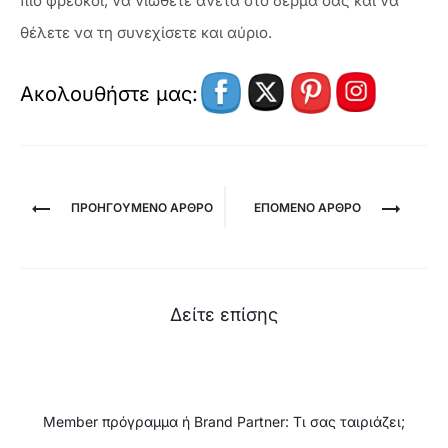
πιο φρέσκοι, να νιώθετε άνετα στο δέρμα σας και να
θέλετε να τη συνεχίσετε και αύριο.
Ακολουθήστε μας:
Πλοήγηση
ΠΡΟΗΓΟΎΜΕΝΟ ΆΡΘΡΟ
ΕΠΌΜΕΝΟ ΑΡΘΡΟ
άρθρων
Δείτε επίσης
Member πρόγραμμα ή Brand Partner: Τι σας ταιριάζει;