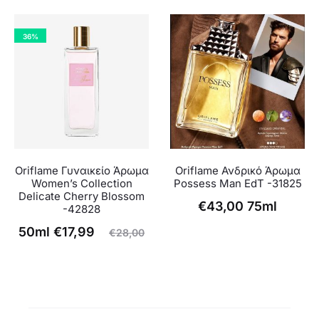
36%
Oriflame Γυναικείο Άρωμα
Oriflame Ανδρικό Άρωμα
Women’s Collection
Possess Man EdT -31825
Delicate Cherry Blossom
€
43,00
75ml
-42828
Η
Original
50ml
€
17,99
€
28,00
ρέχουσα
price
τιμή
was:
είναι:
€28,00.
€17,99.