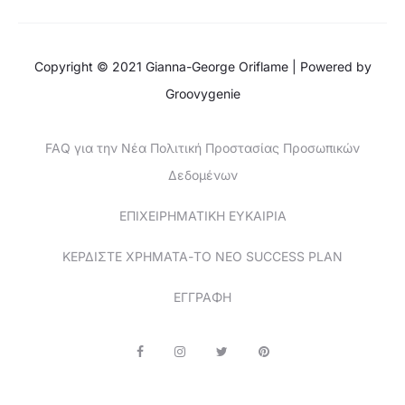
Copyright © 2021 Gianna-George Oriflame | Powered by
Groovygenie
FAQ για την Νέα Πολιτική Προστασίας Προσωπικών
Δεδομένων
ΕΠΙΧΕΙΡΗΜΑΤΙΚΗ ΕΥΚΑΙΡΙΑ
ΚΕΡΔΙΣΤΕ ΧΡΗΜΑΤΑ-ΤΟ ΝΕΟ SUCCESS PLAN
ΕΓΓΡΑΦΗ
F
I
T
P
a
n
w
i
c
s
i
n
e
t
t
t
b
a
t
e