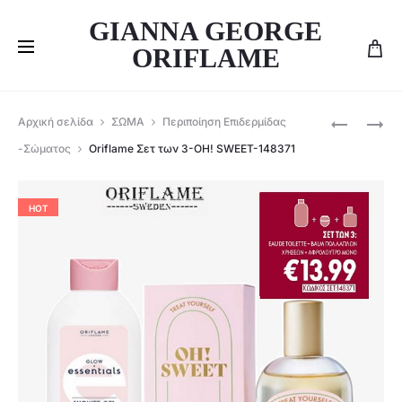
GIANNA GEORGE
ORIFLAME
Produ
ORIFLAME
ORIFLAME
Αρχική σελίδα
ΣΩΜΑ
Περιποίηση Επιδερμίδας
ΣΕΤ
ΣΕΤ
navig
-Σώματος
Oriflame Σετ των 3-OH! SWEET-148371
ΜΑΤΙΏΝ
ΤΩΝ
GIORDANI
2
GOLD
THE
HOT
–
ONE
148367
-43123+3