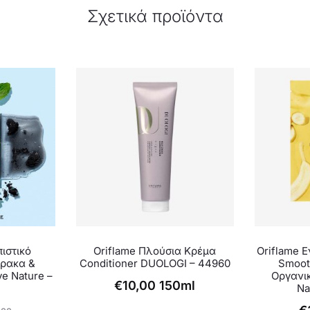
Σχετικά προϊόντα
ιστικό
Oriflame Πλούσια Κρέμα
Oriflame 
ρακα &
Conditioner DUOLOGI – 44960
Smoot
e Nature –
Οργανι
€
10,00
150ml
Na