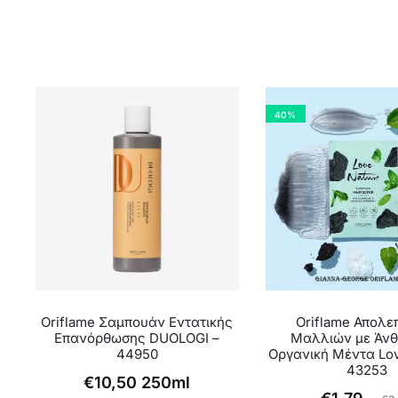
40%
Oriflame Σαμπουάν Εντατικής
Oriflame Απολεπ
Επανόρθωσης DUOLOGI –
Μαλλιών με Άνθ
44950
Οργανική Μέντα Lov
43253
€
10,50
250ml
Original
Η