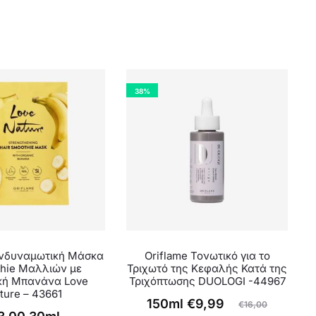
38%
Ενδυναμωτική Μάσκα
Oriflame Τονωτικό για το
hie Μαλλιών με
Τριχωτό της Κεφαλής Κατά της
κή Μπανάνα Love
Τριχόπτωσης DUOLOGI -44967
ture – 43661
Original
Η
150ml
€
9,99
€
16,00