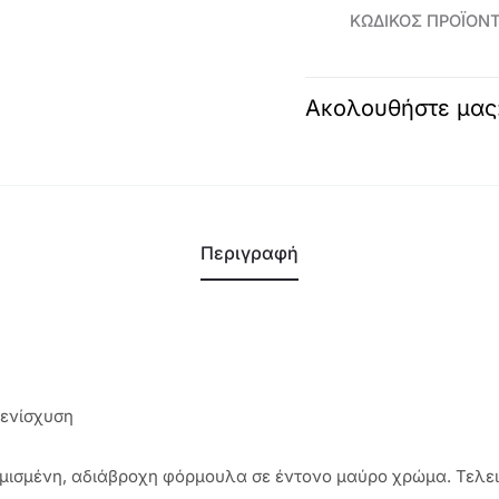
Wonder
ΚΩΔΙΚΌΣ ΠΡΟΪΌΝ
Lash
XXL
Ακολουθήστε μας
THE
ONE-
40697
ποσότητα
Περιγραφή
 ενίσχυση
θμισμένη, αδιάβροχη φόρμουλα σε έντονο μαύρο χρώμα. Τελε