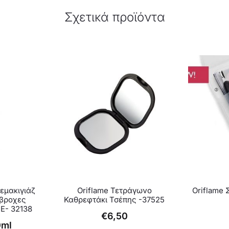
Σχετικά προϊόντα
εμακιγιάζ
Oriflame Τετράγωνο
Oriflame Σ
άβροχες
Καθρεφτάκι Τσέπης -37525
E- 32138
€
6,50
0ml