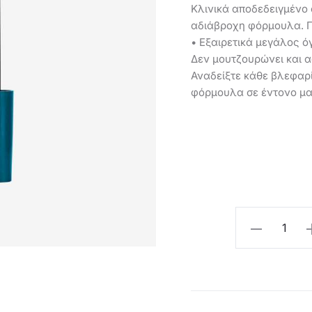
Κλινικά αποδεδειγμένο ό
αδιάβροχη φόρμουλα. Γι
• Εξαιρετικά μεγάλος ό
Δεν μουτζουρώνει και α
Αναδείξτε κάθε βλεφαρ
φόρμουλα σε έντονο μ
Oriflame
Aδιάβροχη
Μάσκαρα
5-
σε-1