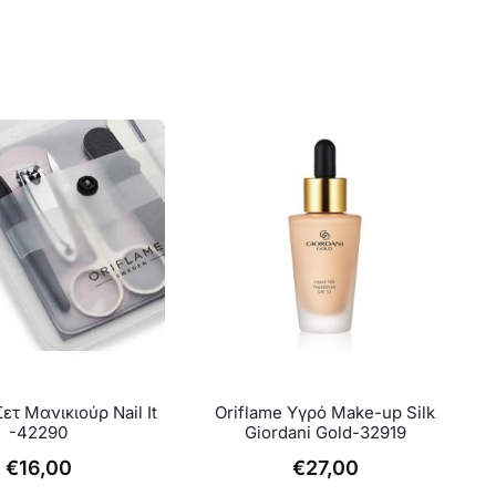
Αυτό
ετ Μανικιούρ Nail It
Oriflame Υγρό Make-up Silk
το
-42290
Giordani Gold-32919
προϊόν
€
16,00
€
27,00
έχει