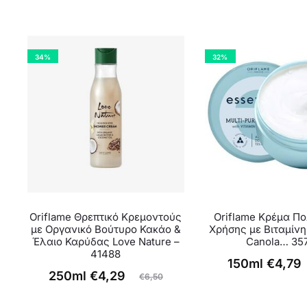
34%
32%
Oriflame Θρεπτικό Κρεμοντούς
Oriflame Κρέμα Π
με Οργανικό Βούτυρο Κακάο &
Χρήσης με Βιταμίνη
Έλαιο Καρύδας Love Nature –
Canola… 35
41488
Original
Η
150ml
€
4,79
Original
Η
250ml
€
4,29
€
6,50
τρέχουσα
price
τρέχουσα
price
τιμή
was: