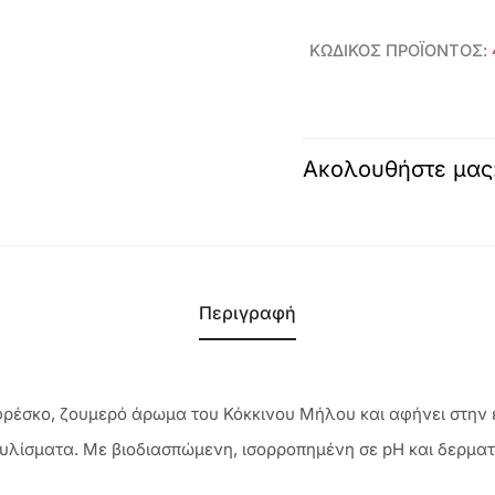
με
Οργανικό
ΚΩΔΙΚΌΣ ΠΡΟΪΌΝΤΟΣ:
Κόκκινο
Μήλο
Love
Nature
Ακολουθήστε μας
-
47195
ποσότητα
Περιγραφή
φρέσκο, ζουμερό άρωμα του Κόκκινου Μήλου και αφήνει στην 
υλίσματα. Με βιοδιασπώμενη, ισορροπημένη σε pH και δερμα