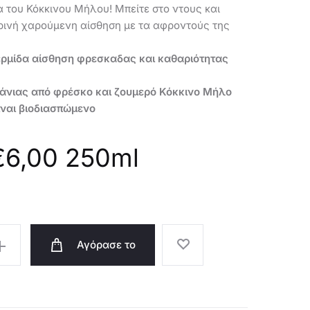
NATURE
–
 του Κόκκινου Μήλου! Μπείτε στο ντους και
–
47010
ρινή χαρούμενη αίσθηση με τα αφροντούς της
47009
δερμίδα αίσθηση φρεσκαδας και καθαριότητας
άνιας από φρέσκο και ζουμερό Κόκκινο Μήλο
ίναι βιοδιασπώμενο
€
6,00
250ml
Αγόρασε το