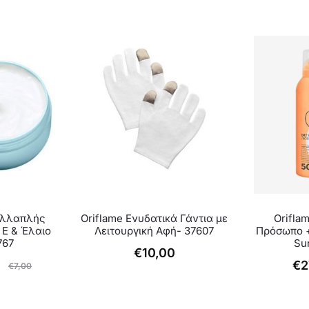
ολλαπλής
Oriflame Ενυδατικά Γάντια με
Oriflam
 Ε & Έλαιο
Λειτουργική Αφή- 37607
Πρόσωπο +
767
Su
€
10,00
€
2
€
7,00