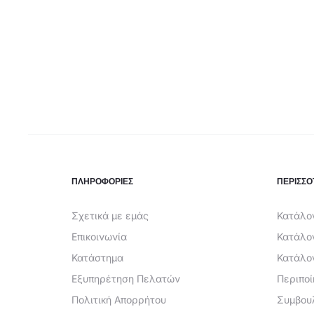
τιμή
was:
είναι:
€7,00.
είναι:
€6,50.
€4,79.
€4,29.
ΠΛΗΡΟΦΟΡΙΕΣ
ΠΕΡΙΣΣΟ
Σχετικά με εμάς
Κατάλογ
Επικοινωνία
Κατάλο
Κατάστημα
Κατάλο
Εξυπηρέτηση Πελατών
Περιπο
Πολιτική Απορρήτου
Συμβου