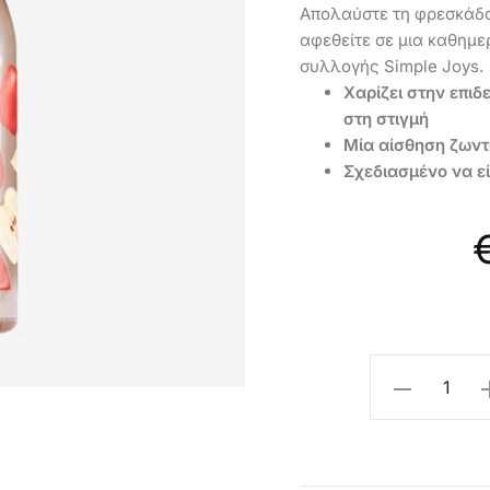
Aπολαύστε τη φρεσκάδα
αφεθείτε σε μια καθημε
συλλογής Simple Joys.
Χαρίζει στην επι
στη στιγμή
Mία αίσθηση ζωντ
Σχεδιασμένο να ε
Oriflame
Αφροντούς
Simple
Joys