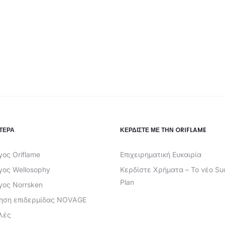
ΤΕΡΑ
ΚΕΡΔΊΣΤΕ ΜΕ ΤΗΝ ORIFLAME
ος Oriflame
Επιχειρηματική Ευκαιρία
γος Wellosophy
Κερδίστε Χρήματα – Το νέο Su
Plan
γος Norrsken
ίηση επιδερμίδας NOVAGE
λές