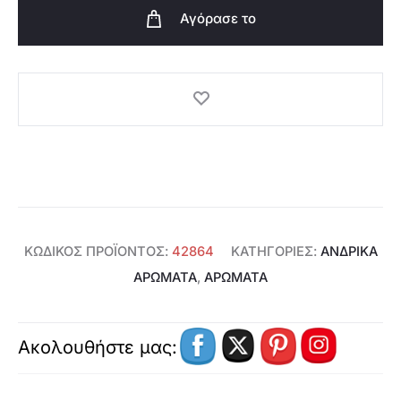
Eclat
Αγόρασε το
Homme
EdT-
42864
ποσότητα
ΚΩΔΙΚΌΣ ΠΡΟΪΌΝΤΟΣ:
42864
ΚΑΤΗΓΟΡΊΕΣ:
ΑΝΔΡΙΚΆ
ΑΡΏΜΑΤΑ
,
ΑΡΩΜΑΤΑ
Ακολουθήστε μας: