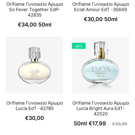
Oriflame Γυναικείο Άρωμα
Oriflame Γυναικείο Άρωμα
So Fever Together EdP-
Eclat Amour EdT -35649
42835
€
30,00
50ml
€
34,00
50ml
40%
Oriflame Γυναικείο Άρωμα
Oriflame Γυναικείο Άρωμα
Lucia EdT -42785
Lucia Bright Aura EdT-
42520
€
30,00
Η
Original
50ml
€
17,99
€
30,00
τρέχουσα
price