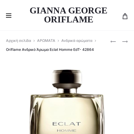
GIANNA GEORGE
ORIFLAME
Produ
ORIFLAME
ORIFLAME
Αρχική σελίδα
ΑΡΩΜΑΤΑ
Ανδρικά αρώματα
ΑΝΔΡΙΚΌ
ΑΠΟΣΜΗΤ
navig
Oriflame Ανδρικό Άρωμα Eclat Homme EdT- 42864
ΆΡΩΜΑ
SPRAY
EXCITE
ECLAT
FOR
HOMME
HIM
-31698
EDT
-45890