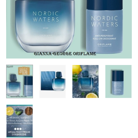
–
41496