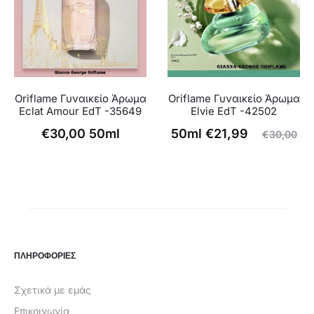
Oriflame Γυναικείο Άρωμα
Oriflame Γυναικείο Άρωμα
Eclat Amour EdT -35649
Elvie EdT -42502
Η
Original
€
30,00
50ml
50ml
€
21,99
€
30,00
τρέχουσα
price
τιμή
was:
είναι:
€30,00.
€21,99.
ΠΛΗΡΟΦΟΡΙΕΣ
Σχετικά με εμάς
Επικοινωνία