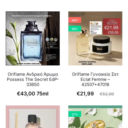
HOT
58%
Oriflame Ανδρικό Άρωμα
Oriflame Γυναικείο Σετ
Possess The Secret EdP-
Eclat Femme –
33650
42507+47018
Η
Original
€
43,00
75ml
€
21,99
€
52,00
τρέχουσα
price
τιμή
was:
27%
είναι:
€52,00.
€21,99.