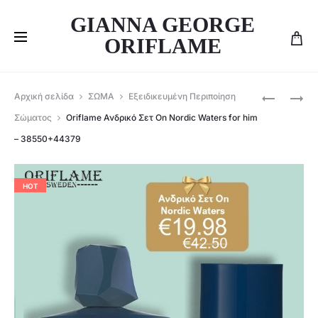
GIANNA GEORGE
ORIFLAME
Produ
ORIFLAME
ORIFLAME
Αρχική σελίδα
ΣΩΜΑ
Εξειδικευμένη Περιποίηση
ΓΥΝΑΙΚΕΊ
ΑΦΡΟΝΤ
navig
Σώματος
Oriflame Ανδρικό Σετ On Nordic Waters for him
ΣΕΤ
ΓΙΑ
– 38550+44379
ON
ΕΝΈΡΓΕΙΑ
NORDIC
ΚΑΙ
WATERS
ΑΠΟΛΈΠΙ
HOT
FOR
ΜΕ
HER
ΟΡΓΑΝΙΚΉ
–
ΜΈΝΤΑ
43122+44
&
ΣΜΈΟΥΡΟ
LOVE
NATURE