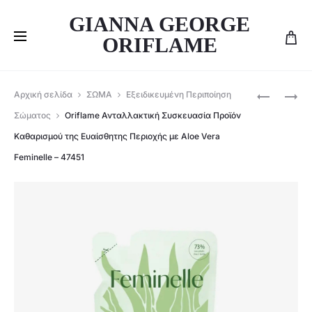
GIANNA GEORGE
ORIFLAME
Produ
ORIFLAME
ORIFLAME
Αρχική σελίδα
ΣΩΜΑ
Εξειδικευμένη Περιποίηση
ΚΡΈΜΑ
ΑΝΑΖΩΟΓ
navig
Σώματος
Oriflame Ανταλλακτική Συσκευασία Προϊόν
ΧΕΡΙΏΝ
ΠΡΟΪΌΝ
Καθαρισμού της Ευαίσθητης Περιοχής με Aloe Vera
LOVE
ΚΑΘΑΡΙΣ
Feminelle – 47451
POTION
ΤΗΣ
CHERRY
ΕΥΑΊΣΘΗ
ON
ΠΕΡΙΟΧΉΣ
TOP
ΜΕ
–
ΡΟΔΌΝΕΡ
46979
FEMINELL
–
47099