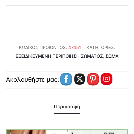
με
Aloe
Vera
Feminelle
-
ΚΩΔΙΚΌΣ ΠΡΟΪΌΝΤΟΣ:
47451
ΚΑΤΗΓΟΡΊΕΣ:
47451
ΕΞΕΙΔΙΚΕΥΜΈΝΗ ΠΕΡΙΠΟΊΗΣΗ ΣΏΜΑΤΟΣ
,
ΣΩΜΑ
ποσότητα
Ακολουθήστε μας:
Περιγραφή