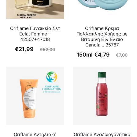
Oriflame Γυναικείο Σετ
Oriflame Κρέμα
Eclat Femme –
Πολλαπλής Χρήσης με
42507+47018
Βιταμίνη Ε & Έλαιο
Canola… 35767
Η
Original
€
21,99
€
52,00
Original
Η
150ml
€
4,79
€
7,00
χουσα
price
τρέχουσα
price
τιμή
was:
τιμή
was:
είναι:
€52,00.
είναι:
€7,00.
21,99.
€4,79.
Oriflame Αντηλιακή
Oriflame Αναζωογονητικό