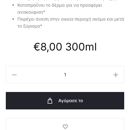
Καταπραΰνει το δέρμα για να προσφέρει
ανακούφιση*
Παρέχει άνεση στην οικεία περιοχή ακόμα και μετά
το ξύρισμα*
€
8,00
300ml
Oriflame
Ανταλλακτική
Συσκευασία
Προϊόν
Αγόρασε το
Καθαρισμού
της
Ευαίσθητης
Περιοχής