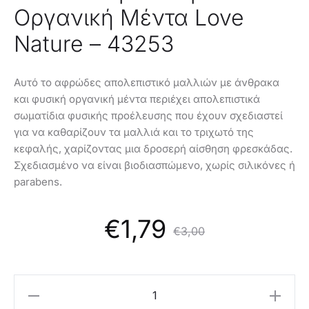
Οργανική Μέντα Love
Nature – 43253
Αυτό το αφρώδες απολεπιστικό μαλλιών με άνθρακα
και φυσική οργανική μέντα περιέχει απολεπιστικά
σωματίδια φυσικής προέλευσης που έχουν σχεδιαστεί
για να καθαρίζουν τα μαλλιά και το τριχωτό της
κεφαλής, χαρίζοντας μια δροσερή αίσθηση φρεσκάδας.
Σχεδιασμένο να είναι βιοδιασπώμενο, χωρίς σιλικόνες ή
parabens.
Original
Η
€
1,79
€
3,00
τρέχουσα
price
Oriflame
Απολεπιστικό