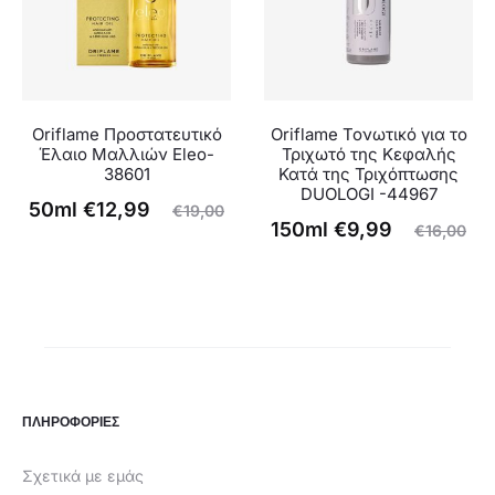
Oriflame Προστατευτικό
Oriflame Τονωτικό για το
Έλαιο Μαλλιών Eleo-
Τριχωτό της Κεφαλής
38601
Κατά της Τριχόπτωσης
DUOLOGI -44967
Η
Original
50ml
€
12,99
€
19,00
Original
Η
150ml
€
9,99
€
16,00
ρέχουσα
price
τρέχουσα
price
τιμή
was:
τιμή
was:
είναι:
€19,00.
είναι:
€16,00.
€12,99.
€9,99.
ΠΛΗΡΟΦΟΡΙΕΣ
Σχετικά με εμάς