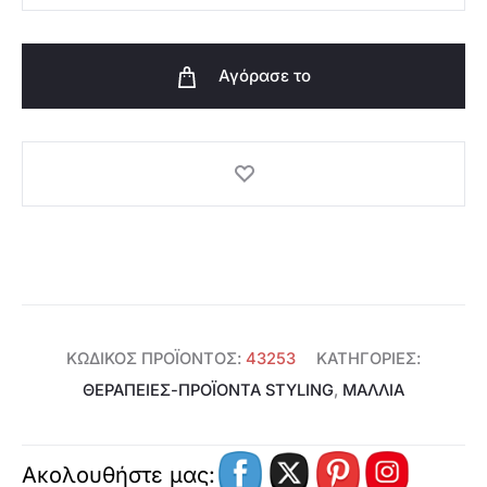
τιμή
was:
Μαλλιών
με
Αγόρασε το
Άνθρακα
είναι:
€3,00.
&
Οργανική
€1,79.
Μέντα
Love
Nature
-
43253
ποσότητα
ΚΩΔΙΚΌΣ ΠΡΟΪΌΝΤΟΣ:
43253
ΚΑΤΗΓΟΡΊΕΣ:
ΘΕΡΑΠΕΊΕΣ-ΠΡΟΪΌΝΤΑ STYLING
,
ΜΑΛΛΙΑ
Ακολουθήστε μας: