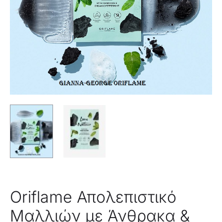
NATURE
–
41359
Oriflame Απολεπιστικό
Μαλλιών με Άνθρακα &