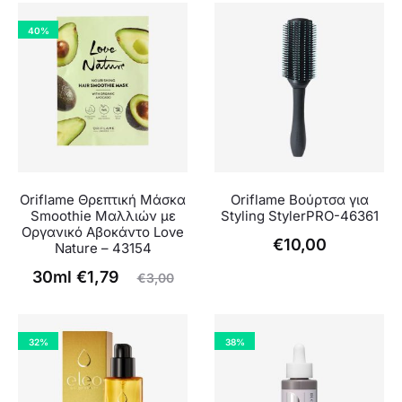
40%
Oriflame Θρεπτική Μάσκα
Oriflame Βούρτσα για
Smoothie Μαλλιών με
Styling StylerPRO-46361
Οργανικό Αβοκάντο Love
€
10,00
Nature – 43154
Original
Η
30ml
€
1,79
€
3,00
τρέχουσα
price
τιμή
was:
32%
38%
είναι:
€3,00.
€1,79.