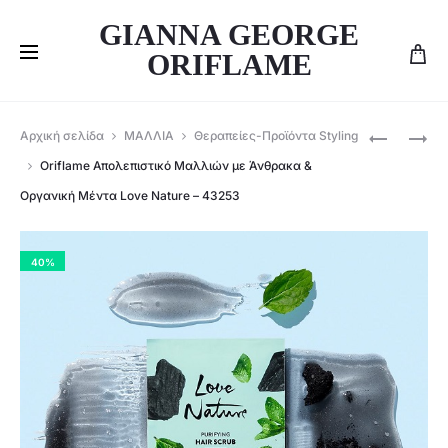
GIANNA GEORGE
ORIFLAME
Produ
ORIFLAME
ORIFLAME
Αρχική σελίδα
ΜΑΛΛΙΑ
Θεραπείες-Προϊόντα Styling
ΣΑΜΠΟΥ
ΜΆΣΚΑ
navig
Oriflame Απολεπιστικό Μαλλιών με Άνθρακα &
ΚΑΤΆ
ΜΑΛΛΙΏΝ
Οργανική Μέντα Love Nature – 43253
ΤΗΣ
ΜΕ
ΠΙΤΥΡΊΔΑ
ΈΛΑΙΟ
ΜΕ
ELEO
40%
ΟΡΓΑΝΙΚΌ
–
ΈΛΑΙΟ
38599
ΤΕΪΌΔΕΝ
&
ALOE
VERA
LOVE