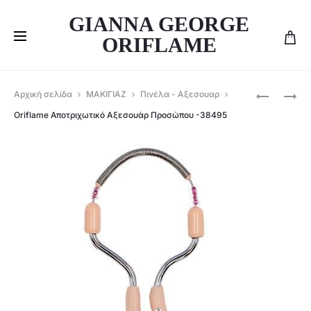
GIANNA GEORGE
ORIFLAME
Produ
ΣΕΤ
ORIFLAME
Αρχική σελίδα
ΜΑΚΙΓΙΑΖ
Πινέλα - Αξεσουαρ
ΝΥΧΙΏΝ
ΕΠΑΓΓΕΛ
navig
Oriflame Αποτριχωτικό Αξεσουάρ Προσώπου -38495
ULTIMATE
KIT
GEL
ΜΑΝΙΚΙΟ
THE
-44774
ONE-
41187+43