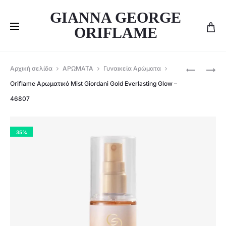
GIANNA GEORGE
ORIFLAME
Produ
ORIFLAME
ORIFLAME
Αρχική σελίδα
ΑΡΩΜΑΤΑ
Γυναικεία Αρώματα
ΑΡΩΜΑΤΙ
ΑΡΩΜΑΤΙ
navig
Oriflame Αρωματικό Mist Giordani Gold Everlasting Glow –
MIST
ΚΡΈΜΑ
46807
AMBER
ΣΏΜΑΤΟΣ
ELIXIR
GIORDANI
WARM
GOLD
35%
TEMPTAT
ESSENZA
46805
SUPREME
–
46980