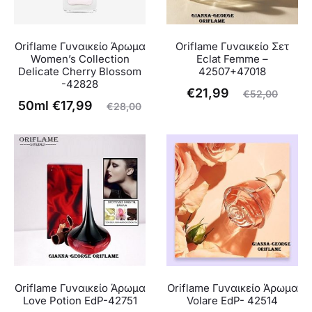
Oriflame Γυναικείο Άρωμα
Oriflame Γυναικείο Σετ
Women’s Collection
Eclat Femme –
Delicate Cherry Blossom
42507+47018
-42828
Η
Original
€
21,99
€
52,00
Η
Original
50ml
€
17,99
€
28,00
τρέχουσα
price
ρέχουσα
price
τιμή
was:
τιμή
was:
είναι:
€52,00.
είναι:
€28,00.
€21,99.
€17,99.
Oriflame Γυναικείο Άρωμα
Oriflame Γυναικείο Άρωμα
Love Potion EdP-42751
Volare EdP- 42514