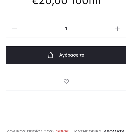
€
20,00
100ml
Oriflame
Αρωματικό
Mist
Possess
Αγόρασε το
Mythical
Seduction
-
46806
ποσότητα
ΚΩΔΙΚΌΣ ΠΡΟΪΌΝΤΟΣ:
46806
ΚΑΤΗΓΟΡΊΕΣ:
ΑΡΩΜΑΤΑ
,