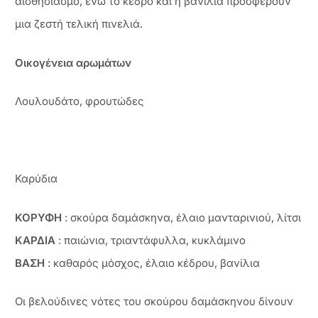
αισθησιασμό, ενώ το κέδρο και η βανίλια προσφέρουν
μια ζεστή τελική πινελιά.
Οικογένεια αρωμάτων
Λουλουδάτο, φρουτώδες
Καρύδια
ΚΟΡΥΦΗ
: σκούρα δαμάσκηνα, έλαιο μανταρινιού, λίτσι
ΚΑΡΔΙΑ
: παιώνια, τριαντάφυλλα, κυκλάμινο
ΒΑΣΗ
: καθαρός μόσχος, έλαιο κέδρου, βανίλια
Οι βελούδινες νότες του σκούρου δαμάσκηνου δίνουν