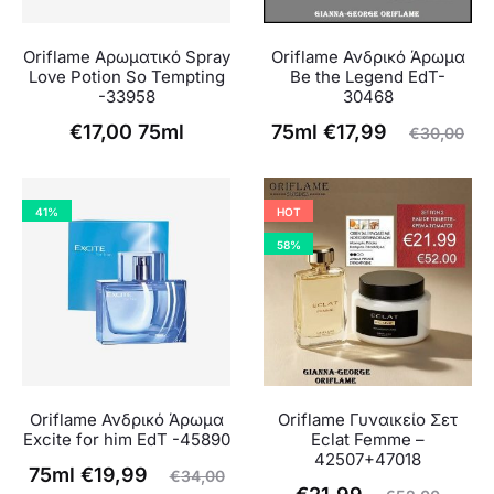
Oriflame Αρωματικό Spray
Oriflame Ανδρικό Άρωμα
Love Potion So Tempting
Be the Legend EdT-
-33958
30468
Η
Original
€
17,00
75ml
75ml
€
17,99
€
30,00
τρέχουσα
price
τιμή
was:
41%
HOT
είναι:
€30,00.
58%
€17,99.
Oriflame Ανδρικό Άρωμα
Oriflame Γυναικείο Σετ
Excite for him EdT -45890
Eclat Femme –
42507+47018
Η
Original
75ml
€
19,99
€
34,00
Η
Original