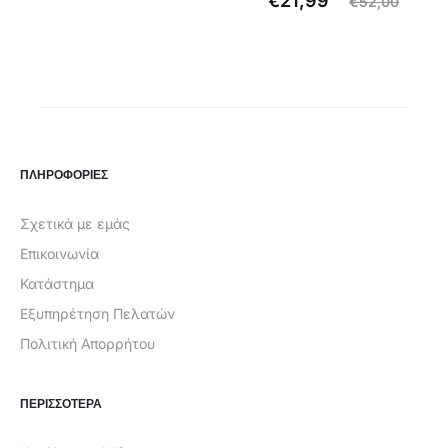
€
21,99
€
52,00
ρέχουσα
price
τρέχουσα
price
τιμή
was:
τιμή
was:
είναι:
€34,00.
είναι:
€52,00.
€19,99.
€21,99.
ΠΛΗΡΟΦΟΡΙΕΣ
Σχετικά με εμάς
Επικοινωνία
Κατάστημα
Εξυπηρέτηση Πελατών
Πολιτική Απορρήτου
ΠΕΡΙΣΣΟΤΕΡΑ