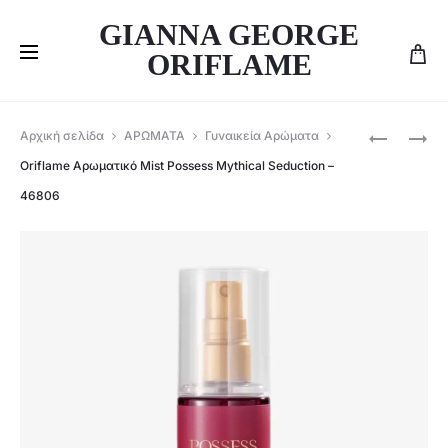
GIANNA GEORGE
ORIFLAME
Produ
ORIFLAME
ORIFLAME
Αρχική σελίδα
ΑΡΩΜΑΤΑ
Γυναικεία Αρώματα
BEAUTY
ΑΡΩΜΑΤΙ
navig
Oriflame Αρωματικό Mist Possess Mythical Seduction –
SET
MIST
46806
&
AMBER
ΔΩΡΟ
ELIXIR
ΕΚΠΛΗΞΗ
WARM
–
TEMPTAT
ΓΙΑ
46805
ΝΕΑ
ΜΕΛΗ