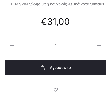
Μη κολλώδης υφή και χωρίς λευκά κατάλοιπα*1
€
31,00
Oriflame
Ασπίδα
Προστασίας
NovAge+
Αγόρασε το
ProCeuticals
με
SPF50
Ultra
Light
-