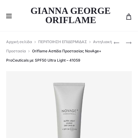
GIANNA GEORGE
ORIFLAME
Produ
ORIFLAME
ORIFLAME
Αρχική σελίδα
ΠΕΡΙΠΟΙΗΣΗ ΕΠΙΔΕΡΜΙΔΑΣ
Αντηλιακή
ΚΆΨΟΥΛΕ
EYE
navig
Προστασία
Oriflame Ασπίδα Προστασίας NovAge+
ΜΕ
REVIVER
ProCeuticals με SPF50 Ultra Light – 41059
ΈΛΑΙΟ
–
ΠΡΟΣΏΠ
47422
ΕΝΤΑΤΙΚΉ
ΘΡΈΨΗΣ
NOVAGE+
–
42256