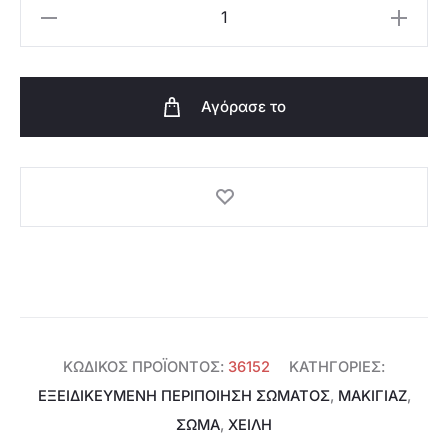
Oriflame
Balm
τιμή
was:
Πολλαπλών
Χρήσεων
Αγόρασε το
με
είναι:
€4,50.
Σμέουρο
Tender
€2,49.
Care
-
36152
ποσότητα
ΚΩΔΙΚΌΣ ΠΡΟΪΌΝΤΟΣ:
36152
ΚΑΤΗΓΟΡΊΕΣ:
ΕΞΕΙΔΙΚΕΥΜΈΝΗ ΠΕΡΙΠΟΊΗΣΗ ΣΏΜΑΤΟΣ
,
ΜΑΚΙΓΙΑΖ
,
ΣΩΜΑ
,
ΧΕΊΛΗ