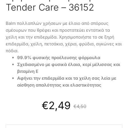
Tender Care – 36152
Balm πολλαπλών χρήσεων με έλαιο από σπόρους
σμέουρων που θρέφει και προστατεύει εντατικά τα
χείλη και την επιδερμίδα. Χρησιμοποιήστε το σε ξηρή
επιδερμίδα, χείλη, πετσάκια, χέρια, φρύδια, αγκώνες και
πόδια.
99.9% φυσικής προέλευσης φόρμουλα
Σχεδιασμένο με φυσικά έλαια, κερί μέλισσας και
βιταμίνη Ε
Αφήνει την επιδερμίδα και τα χείλη σας λεία με
αίσθηση απαλότητας και ελαστικότητας
Original
Η
€
2,49
€
4,50
τρέχουσα
price