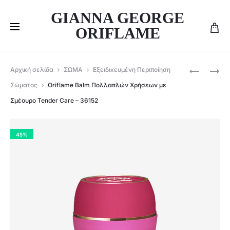
GIANNA GEORGE
ORIFLAME
Produ
ORIFLAME
ORIFLAME
Αρχική σελίδα
ΣΩΜΑ
Εξειδικευμένη Περιποίηση
ΣΕΤ
ΣΕΤ
navig
Σώματος
Oriflame Balm Πολλαπλών Χρήσεων με
ΜΑΚΙΓΙΆΖ
ΤΩΝ
Σμέουρο Tender Care – 36152
&
3-
ΔΩΡΕΆΝ
ΚΡΈΜΑ
ΑΠΟΣΤΟ
ΧΕΡΙΏΝ
45%
+JOYCE’
CARE-
147508