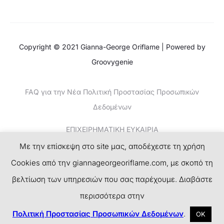
Copyright © 2021 Gianna-George Oriflame | Powered by
Groovygenie
FAQ για την Νέα Πολιτική Προστασίας Προσωπικών
Δεδομένων
ΕΠΙΧΕΙΡΗΜΑΤΙΚΗ ΕΥΚΑΙΡΙΑ
Με την επίσκεψη στο site μας, αποδέχεστε τη χρήση
ΚΕΡΔΙΣΤΕ ΧΡΗΜΑΤΑ-ΤΟ ΝΕΟ SUCCESS PLAN
Cookies από την giannageorgeoriflame.com, με σκοπό τη
ΕΓΓΡΑΦΗ
βελτίωση των υπηρεσιών που σας παρέχουμε. Διαβάστε
περισσότερα στην
F
I
T
P
a
n
w
i
Πολιτική Προστασίας Προσωπικών Δεδομένων
.
ΟΚ
c
s
i
n