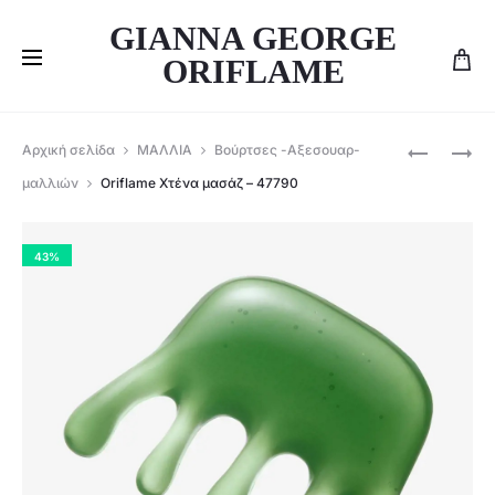
GIANNA GEORGE
ORIFLAME
Produ
ORIFLAME
ORIFLAME
Αρχική σελίδα
ΜΑΛΛΙΑ
Βούρτσες -Αξεσουαρ-
WELLOSO
ΣΕΤ
navig
μαλλιών
Oriflame Χτένα μασάζ – 47790
SKIN,HAIR
ΜΑΛΛΙΏΝ
&
DUOLOGI
NAILS
,ΓΙΑ
43%
BAUTY
ΛΕΊΑΝΣΗ
KIT
&
–
ΛΆΜΨΗ
47784
-152873