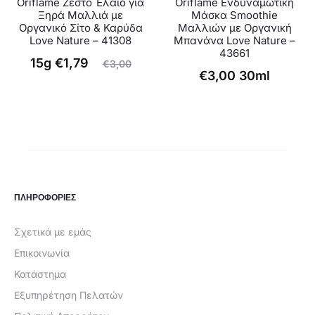
Oriflame Ζεστό Έλαιο για
Oriflame Ενδυναμωτική
Ξηρά Μαλλιά με
Μάσκα Smoothie
Οργανικό Σίτο & Καρύδα
Μαλλιών με Οργανική
Love Nature – 41308
Μπανάνα Love Nature –
43661
Original
Η
15g
€
1,79
€
3,00
€
3,00
30ml
τρέχουσα
price
τιμή
was:
είναι:
€3,00.
€1,79.
ΠΛΗΡΟΦΟΡΙΕΣ
Σχετικά με εμάς
Επικοινωνία
Κατάστημα
Εξυπηρέτηση Πελατών