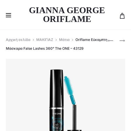
GIANNA GEORGE
ORIFLAME
Produ
ORIFLAME
ORIFLAME
Αρχική σελίδα
ΜΑΚΙΓΙΑΖ
Μάτια
Oriflame Εύκαμπτη
KIT
ΣΕΤ
navig
Μάσκαρα False Lashes 360° The ONE – 43129
ΓΙΑ
ΜΆΣΚΑΡΑ
ΤΑ
FALSE
ΜΆΤΙΑ
LASHES
ΚΑΙ
&
ΤΑ
ΠΡΟΪΌΝ
ΦΡΎΔΙΑ
ΝΤΕΜΑΚΙΓ
–
ΜΑΤΙΏΝ
40898
-43129+3