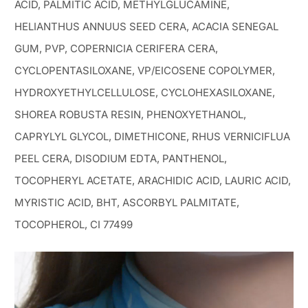
ACID, PALMITIC ACID, METHYLGLUCAMINE,
HELIANTHUS ANNUUS SEED CERA, ACACIA SENEGAL
GUM, PVP, COPERNICIA CERIFERA CERA,
CYCLOPENTASILOXANE, VP/EICOSENE COPOLYMER,
HYDROXYETHYLCELLULOSE, CYCLOHEXASILOXANE,
SHOREA ROBUSTA RESIN, PHENOXYETHANOL,
CAPRYLYL GLYCOL, DIMETHICONE, RHUS VERNICIFLUA
PEEL CERA, DISODIUM EDTA, PANTHENOL,
TOCOPHERYL ACETATE, ARACHIDIC ACID, LAURIC ACID,
MYRISTIC ACID, BHT, ASCORBYL PALMITATE,
TOCOPHEROL, CI 77499
Πρόγραμμα
Αναπαραγωγής
Βίντεο