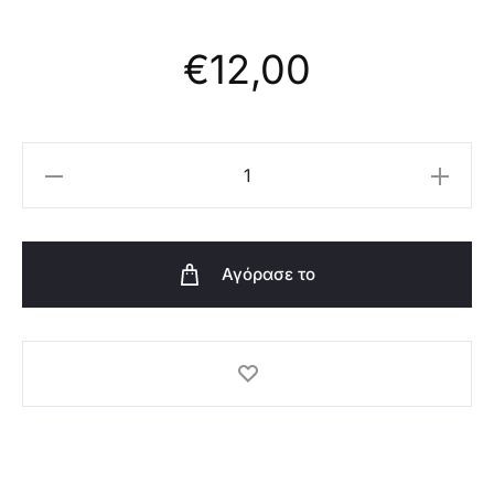
€
12,00
Oriflame
Εύκαμπτη
Μάσκαρα
False
Αγόρασε το
Lashes
360°
The
ONE
-
43129
ποσότητα