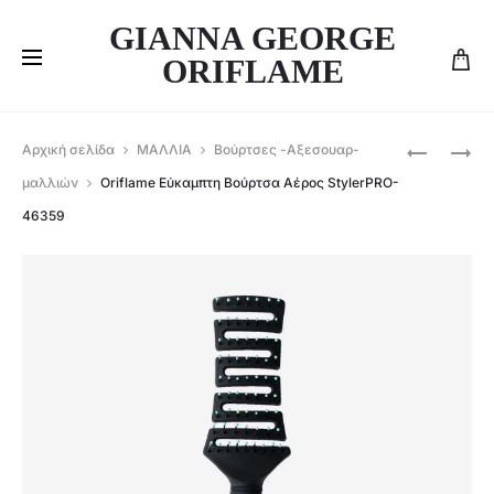
GIANNA GEORGE
ORIFLAME
Produ
ORIFLAME
ORIFLAME
Αρχική σελίδα
ΜΑΛΛΙΑ
Βούρτσες -Αξεσουαρ-
ΒΟΎΡΤΣΑ
ΒΟΎΡΤΣΑ
navig
μαλλιών
Oriflame Εύκαμπτη Βούρτσα Αέρος StylerPRO-
ΜΕ
ΓΙΑ
46359
ΜΑΞΙΛΑΡΆ
ΞΕΜΠΈΡΔ
STYLERP
STYLERP
46357
-46401