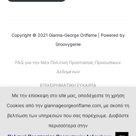
Copyright © 2021 Gianna-George Oriflame | Powered by
Groovygenie
FAQ για την Νέα Πολιτική Προστασίας Προσωπικών
Δεδομένων
ΕΠΙΧΕΙΡΗΜΑΤΙΚΗ ΕΥΚΑΙΡΙΑ
Με την επίσκεψη στο site μας, αποδέχεστε τη χρήση
ΚΕΡΔΙΣΤΕ ΧΡΗΜΑΤΑ-ΤΟ ΝΕΟ SUCCESS PLAN
Cookies από την giannageorgeoriflame.com, με σκοπό τη
ΕΓΓΡΑΦΗ
βελτίωση των υπηρεσιών που σας παρέχουμε. Διαβάστε
περισσότερα στην
F
I
T
P
a
n
w
i