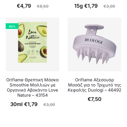
Original
Η
Original
Η
€
4,79
15g
€
1,79
€
8,50
€
3,00
έχουσα
price
τρέχουσα
price
τιμή
was:
τιμή
was:
40%
είναι:
€8,50.
είναι:
€3,00.
€4,79.
€1,79.
Oriflame Θρεπτική Μάσκα
Oriflame Αξεσουάρ
Smoothie Μαλλιών με
Μασάζ για το Τριχωτό της
Οργανικό Αβοκάντο Love
Κεφαλής Duologi – 46492
Nature – 43154
€
7,50
Original
Η
30ml
€
1,79
€
3,00
τρέχουσα
price
τιμή
was: