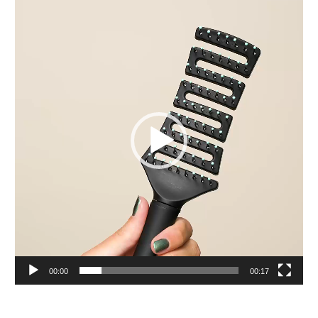
Πρόγραμμα
Αναπαραγωγής
Βίντεο
00:00
00:17