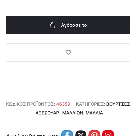
Εύκαμπτη
Βούρτσα
Αέρος
Αγόρασε το
StylerPRO-
46359
ποσότητα
ΚΩΔΙΚΌΣ ΠΡΟΪΌΝΤΟΣ:
46359
ΚΑΤΗΓΟΡΊΕΣ:
ΒΟΎΡΤΣΕΣ
-ΑΞΕΣΟΥΑΡ- ΜΑΛΛΙΏΝ
,
ΜΑΛΛΙΑ