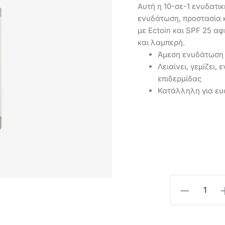
Αυτή η 10-σε-1 ενυδατι
ενυδάτωση, προστασία 
με Ectoin και SPF 25 αφ
και λαμπερή.
Άμεση ενυδάτωση
Λειαίνει, γεμίζει,
επιδερμίδας
Κατάλληλη για ευ
τρέχουσ
Oriflame
τιμ
Ενυδατική
Kρέμα