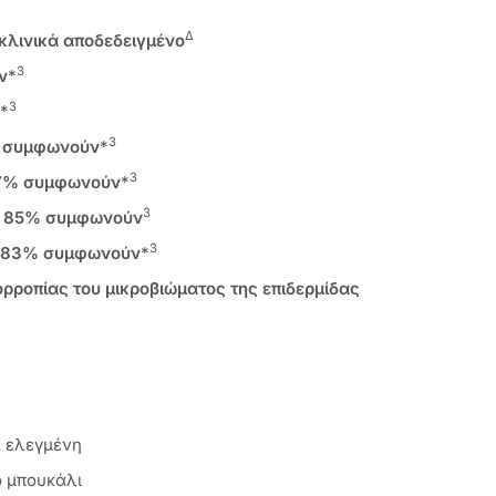
Δ
κλινικά αποδεδειγμένο
3
ν
*
3
*
3
1% συμφωνούν
*
3
 87% συμφωνούν
*
3
 – 85% συμφωνούν
3
 – 83% συμφωνούν
*
ορροπίας του μικροβιώματος της επιδερμίδας
ά ελεγμένη
 μπουκάλι