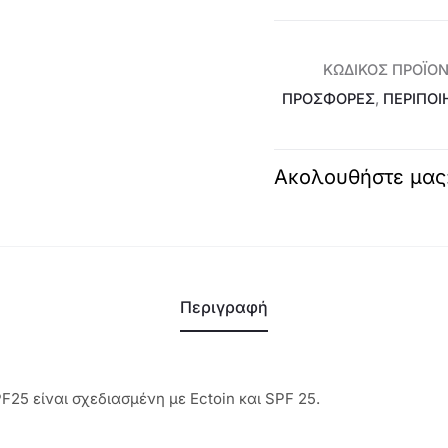
Opt
είναι
Optimals
The
ΚΩΔΙΚΌΣ ΠΡΟΪΌ
€15,99
Beyond
ΠΡΟΣΦΟΡΕΣ
,
ΠΕΡΙΠΟΙ
SPF25
-
45326
Ακολουθήστε μας
ποσότητα
Περιγραφή
25 είναι σχεδιασμένη με Ectoin και SPF 25.