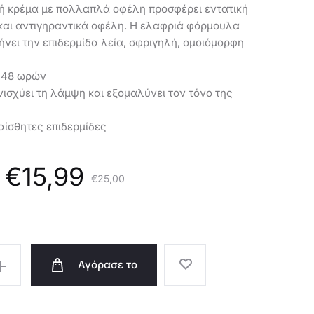
45291
45284
κή κρέμα με πολλαπλά οφέλη προσφέρει εντατική
και αντιγηραντικά οφέλη. Η ελαφριά φόρμουλα
ήνει την επιδερμίδα λεία, σφριγηλή, ομοιόμορφη
 48 ωρών
 ενισχύει τη λάμψη και εξομαλύνει τον τόνο της
αίσθητες επιδερμίδες
Η
Original
€
15,99
€
25,00
α
price
Αγόρασε το
ή
was: