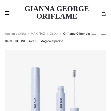
GIANNA GEORGE
ORIFLAME
Produ
ORIFLAME
ORIFLAME
Αρχική σελίδα
ΜΑΚΙΓΙΑΖ
Χείλη
Oriflame Glitter Lip
GLITTER
ΥΓΡΌ
navig
Balm THE ONE – 47185 – Magical Sparkle
TOPPER
HIGHLIGH
ΓΙΑ
ILLUSKIN
ΒΛΕΦΑΡΊ
THE
ΚΑΙ
ONE
ΦΡΎΔΙΑ
–
THE
MOONLIG
ONE
–
–
47188
47977
FROST-
KISSED