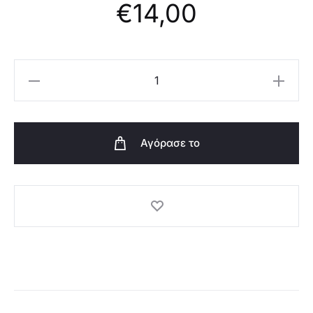
€
14,00
Oriflame
Glitter
Lip
Balm
Αγόρασε το
THE
ONE
-
47185
-
Magical
Sparkle
ποσότητα