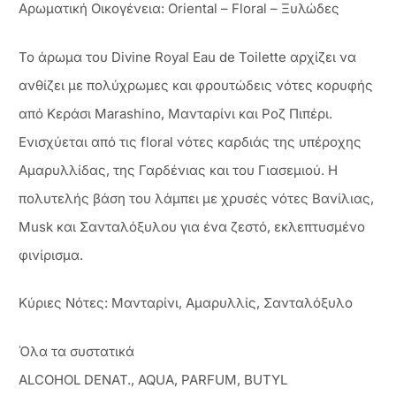
Αρωματική Οικογένεια: Oriental – Floral – Ξυλώδες
Το άρωμα του Divine Royal Eau de Toilette αρχίζει να
ανθίζει με πολύχρωμες και φρουτώδεις νότες κορυφής
από Κεράσι Marashino, Μανταρίνι και Ροζ Πιπέρι.
Ενισχύεται από τις floral νότες καρδιάς της υπέροχης
Αμαρυλλίδας, της Γαρδένιας και του Γιασεμιού. Η
πολυτελής βάση του λάμπει με χρυσές νότες Βανίλιας,
Μusk και Σανταλόξυλου για ένα ζεστό, εκλεπτυσμένο
φινίρισμα.
Κύριες Νότες: Μανταρίνι, Αμαρυλλίς, Σανταλόξυλο
Όλα τα συστατικά
ALCOHOL DENAT., AQUA, PARFUM, BUTYL