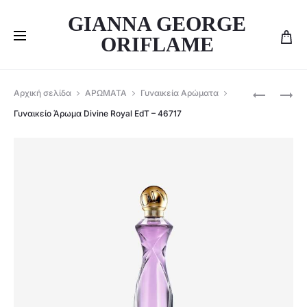
GIANNA GEORGE
ORIFLAME
Produ
ORIFLAME
ORIFLAME
Αρχική σελίδα
ΑΡΩΜΑΤΑ
Γυναικεία Αρώματα
ΓΥΝΑΙΚΕΊ
ΓΥΝΑΙΚΕΊ
navig
Γυναικείο Άρωμα Divine Royal EdT – 46717
ΆΡΩΜΑ
ΣΕΤ
ALL
ΜΕ
OR
ΜΆΣΚΑ
NOTHING
ΠΡΟΣΏΠ
AMPLIFIE
&
–
PEACH
46060
GLOW
&
OH!
SWEET
-148003