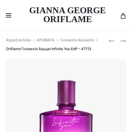
GIANNA GEORGE
ORIFLAME
Produ
ORIFLAME
ORIFLAME
Αρχική σελίδα
ΑΡΩΜΑΤΑ
Γυναικεία Αρώματα
ΣΕΤ
ΣΕΤ
navig
Oriflame Γυναικείο Άρωμα Infinita You EdP – 47713
ΤΩΝ
ΤΩΝ
3
3
–
-155259
ΑΡΩΜΑΤΙ
SPRAY
&
TENDER
CARE
&
ΚΡΈΜΑ
ΧΕΡΙΏΝ