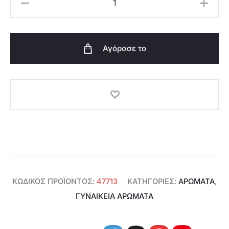
Γυναικείο
Άρωμα
Infinita
Αγόρασε το
You
EdP
-
47713
ποσότητα
ΚΩΔΙΚΌΣ ΠΡΟΪΌΝΤΟΣ:
47713
ΚΑΤΗΓΟΡΊΕΣ:
ΑΡΩΜΑΤΑ
,
ΓΥΝΑΙΚΕΊΑ ΑΡΏΜΑΤΑ