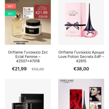
HOT
58%
Oriflame Γυναικείο Σετ
Oriflame Γυναικείο Άρωμα
Eclat Femme –
Love Potion Secrets EdP –
42507+47018
42815
Η
Original
€
21,99
€
38,00
€
52,00
χουσα
price
τιμή
was:
είναι:
€52,00.
21,99.