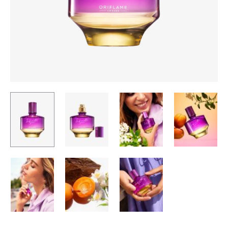
–
154898