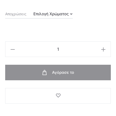
Αποχρώσεις
Oriflame
Kραγιόν
Eternal
Glow
Αγόρασε το
με
SPF
25
Giordani
Gold-
45556