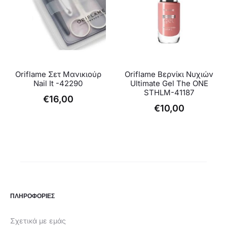
Oriflame Σετ Μανικιούρ
Oriflame Βερνίκι Νυχιών
Nail It -42290
Ultimate Gel The ONE
STHLM-41187
€
16,00
€
10,00
ΠΛΗΡΟΦΟΡΙΕΣ
Σχετικά με εμάς