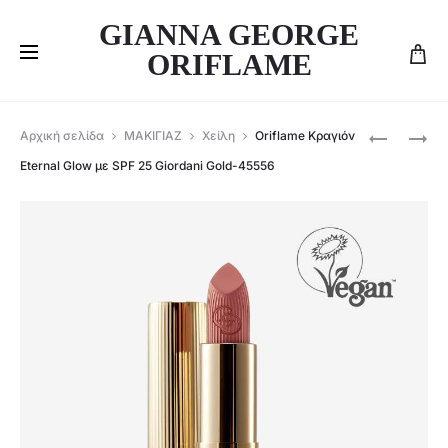
GIANNA GEORGE
ORIFLAME
Produ
ORIFLAME
ORIFLAME
Αρχική σελίδα
ΜΑΚΙΓΙΑΖ
Χείλη
Oriflame Kραγιόν
BEAUTY
MAKE-
navig
Eternal Glow με SPF 25 Giordani Gold-45556
SET
UP
THE
ETERNAL
ONE
GLOW
&
ΜΕ
ΔΩΡΕΆΝ
SPF
ΑΠΟΣΤΟ
25
GIORDANI
GOLD
–
43243