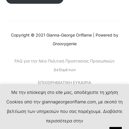
Copyright © 2021 Gianna-George Oriflame | Powered by
Groovygenie
FAQ για την Νέα Πολιτική Προστασίας Προσωπικών
Δεδομένων
ΕΠΙΧΕΙΡΗΜΑΤΙΚΗ ΕΥΚΑΙΡΙΑ
Με την επίσκεψη στο site μας, αποδέχεστε τη χρήση
ΚΕΡΔΙΣΤΕ ΧΡΗΜΑΤΑ-ΤΟ ΝΕΟ SUCCESS PLAN
Cookies από την giannageorgeoriflame.com, με σκοπό τη
ΕΓΓΡΑΦΗ
βελτίωση των υπηρεσιών που σας παρέχουμε. Διαβάστε
περισσότερα στην
F
I
T
P