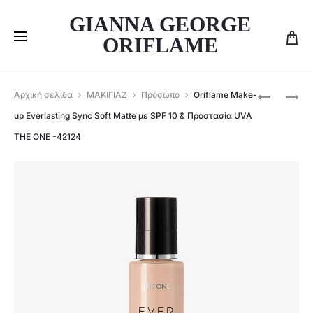
GIANNA GEORGE
ORIFLAME
Produ
ORIFLAME
ORIFLAME
Αρχική σελίδα
ΜΑΚΙΓΙΑΖ
Πρόσωπο
Oriflame Make-
ΜΆΣΚΑΡΑ
ΒΕΡΝΊΚΙ
navig
up Everlasting Sync Soft Matte με SPF 10 & Προστασία UVA
MULTIPLE
ΝΥΧΙΏΝ
THE ONE -42124
LASH
ULTIMATE
ONCOLOU
GEL
40842
STEP
1
THE
ONE-
41785