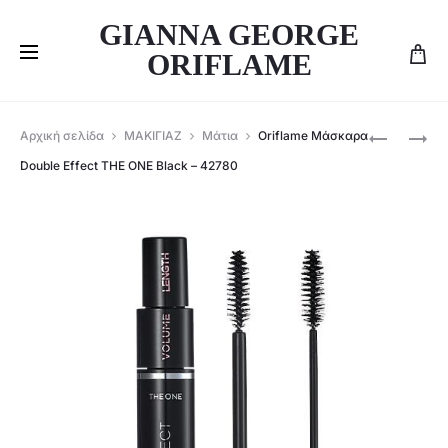
GIANNA GEORGE
ORIFLAME
Produ
ORIFLAME
ORIFLAME
Αρχική σελίδα
ΜΑΚΙΓΙΑΖ
Μάτια
Oriflame Μάσκαρα
ΈΛΑΙΟ
BALM
navig
Double Effect THE ONE Black – 42780
ΣΕ
ΧΕΙΛΙΏΝ
ΣΤΥΛΌ
LIP
ΓΙΑ
SPA
ΤΑ
THE
ΝΎΧΙΑ
ONE-
&
38883
ΤΑ
ΠΕΤΣΆΚΙΑ
THE
ONE
EXPERT