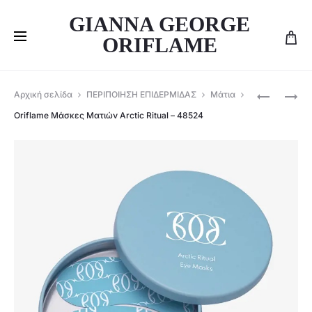
GIANNA GEORGE
ORIFLAME
Produ
ORIFLAME
ORIFLAME
Αρχική σελίδα
ΠΕΡΙΠΟΙΗΣΗ ΕΠΙΔΕΡΜΙΔΑΣ
Μάτια
ΣΕΤ
ΣΕΤ
navig
Oriflame Μάσκες Ματιών Arctic Ritual – 48524
ΒΕΝΤΟΎΖ
NOVAGE+
ΠΡΟΣΏΠ
RESTORE
ARCTIC
–
RITUAL
45923
–
47674