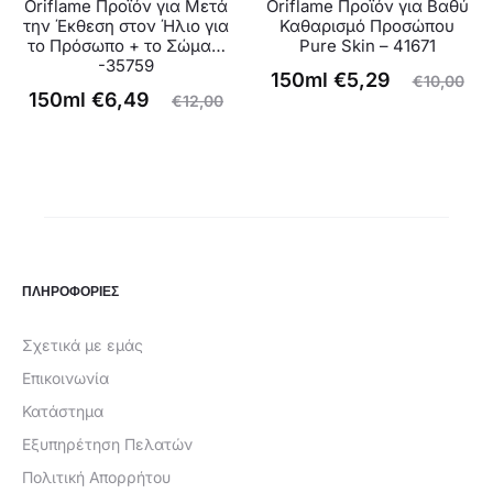
Oriflame Προϊόν για Μετά
Oriflame Προϊόν για Βαθύ
την Έκθεση στον Ήλιο για
Καθαρισμό Προσώπου
το Πρόσωπο + το Σώμα…
Pure Skin – 41671
-35759
Original
Η
150ml
€
5,29
€
10,00
Original
Η
150ml
€
6,49
€
12,00
τρέχουσα
price
τρέχουσα
price
τιμή
was:
τιμή
was:
είναι:
€10,00.
είναι:
€12,00.
€5,29.
€6,49.
ΠΛΗΡΟΦΟΡΙΕΣ
Σχετικά με εμάς
Επικοινωνία
Κατάστημα
Εξυπηρέτηση Πελατών
Πολιτική Απορρήτου