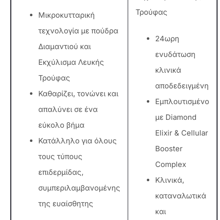
Τρούφας
Μικροκυτταρική
τεχνολογία με πούδρα
24ωρη
Διαμαντιού και
ενυδάτωση
Εκχύλισμα Λευκής
κλινικά
Τρούφας
αποδεδειγμένη
Καθαρίζει, τονώνει και
Εμπλουτισμένο
απαλύνει σε ένα
με Diamond
εύκολο βήμα
Elixir & Cellular
Κατάλληλο για όλους
Booster
τους τύπους
Complex
επιδερμίδας,
Κλινικά,
συμπεριλαμβανομένης
καταναλωτικά
της ευαίσθητης
και