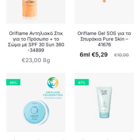
Oriflame Αντηλιακό Στικ
Oriflame Gel SOS για τα
για το Πρόσωπο + το
Σπυράκια Pure Skin –
Σώμα με SPF 30 Sun 360
41676
-34899
Original
Η
6ml
€
5,29
€
10,00
€
23,00
8g
τρέχουσα
price
τιμή
was:
είναι:
€10,00.
46%
47%
€5,29.