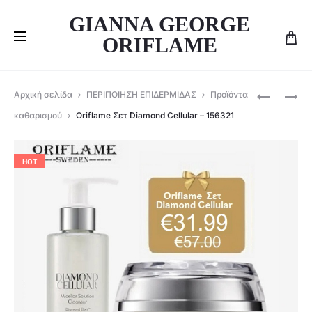
GIANNA GEORGE
ORIFLAME
Produ
ΣΕΤ
ORIFLAME
Αρχική σελίδα
ΠΕΡΙΠΟΙΗΣΗ ΕΠΙΔΕΡΜΙΔΑΣ
Προϊόντα
DUOLOGI
BEAUTY
navig
καθαρισμού
Oriflame Σετ Diamond Cellular – 156321
–
SET
PRE-
THE
SHAMPO
ONE
HOT
&
ΒΡΑΔΙΝΌ
SERUM-
155958