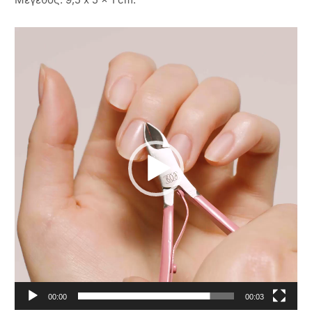
Πρόγραμμα
Αναπαραγωγής
Βίντεο
00:00
00:03