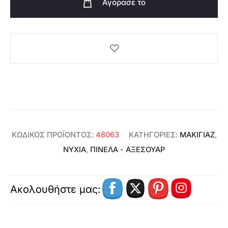
Αγόρασε το
Πετσάκια
-
48063
ποσότητα
ΚΩΔΙΚΌΣ ΠΡΟΪΌΝΤΟΣ:
48063
ΚΑΤΗΓΟΡΊΕΣ:
ΜΑΚΙΓΙΑΖ
,
ΝΎΧΙΑ
,
ΠΙΝΈΛΑ - ΑΞΕΣΟΥΑΡ
Ακολουθήστε μας: