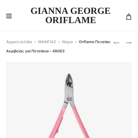
GIANNA GEORGE
ORIFLAME
Produ
ORIFLAME
ORIFLAME
Αρχική σελίδα
ΜΑΚΙΓΙΑΖ
Νύχια
Oriflame Πενσάκι
ΛΊΜΑ
ΔΙΠΛΌ
navig
Ακριβείας για Πετσάκια – 48063
ΝΥΧΙΏΝ
ΕΡΓΑΛΕΊΟ
6
ΠΕΡΙΠΟΊΗ
ΌΨΕΩΝ
ΝΥΧΙΏΝ
–
&
48065
ΕΠΩΝΥΧΊ
–
48165