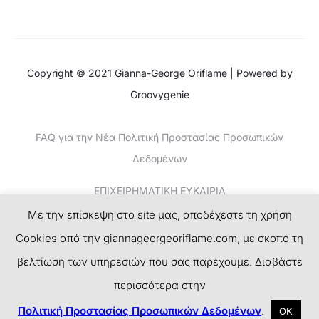
Copyright © 2021 Gianna-George Oriflame | Powered by
Groovygenie
FAQ για την Νέα Πολιτική Προστασίας Προσωπικών
Δεδομένων
ΕΠΙΧΕΙΡΗΜΑΤΙΚΗ ΕΥΚΑΙΡΙΑ
Με την επίσκεψη στο site μας, αποδέχεστε τη χρήση
ΚΕΡΔΙΣΤΕ ΧΡΗΜΑΤΑ-ΤΟ ΝΕΟ SUCCESS PLAN
Cookies από την giannageorgeoriflame.com, με σκοπό τη
ΕΓΓΡΑΦΗ
βελτίωση των υπηρεσιών που σας παρέχουμε. Διαβάστε
περισσότερα στην
F
I
T
P
a
n
w
i
Πολιτική Προστασίας Προσωπικών Δεδομένων
.
ΟΚ
c
s
i
n