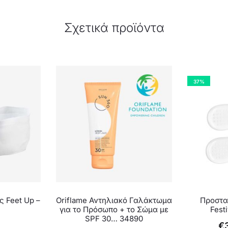
Σχετικά προϊόντα
37%
 Feet Up –
Oriflame Αντηλιακό Γαλάκτωμα
Προστα
για το Πρόσωπο + το Σώμα με
Fest
SPF 30… 34890
Ori
Η
€