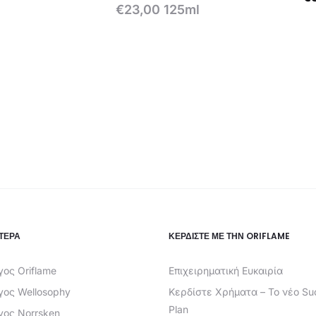
€
23,00
125ml
τρέχουσα
τιμή
είναι:
€
€3,49.
ΤΕΡΑ
ΚΕΡΔΊΣΤΕ ΜΕ ΤΗΝ ORIFLAME
ος Oriflame
Επιχειρηματική Ευκαιρία
γος Wellosophy
Κερδίστε Χρήματα – Το νέο Su
Plan
γος Norrsken