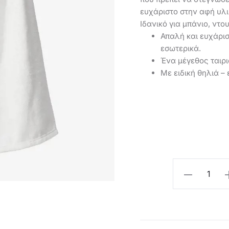
ευχάριστο στην αφή υλι
Ιδανικό για μπάνιο, ντο
Απαλή και ευχάρι
εσωτερικά.
Ένα μέγεθος ταιρ
Με ειδική θηλιά –
Oriflame
Πετσέτα
Σώματος
Arctic
Ritual