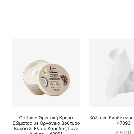
Oriflame Θρεπτική Κρέμα
Κάλτσες Ενυδάτωσης
Σώματος με Οργανικό Βούτυρο
47093
Κακάο & Έλαιο Καρύδας Love
€
6,00
Nature – 42991