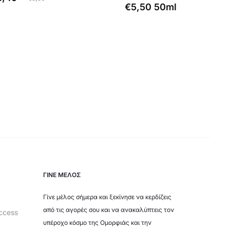
€
5,50
50ml
price
was:
5,50.
ΓΙΝΕ ΜΕΛΟΣ
Γίνε μέλος σήμερα και ξεκίνησε να κερδίζεις
από τις αγορές σου και να ανακαλύπτεις τον
ccess
υπέροχο κόσμο της Ομορφιάς και την