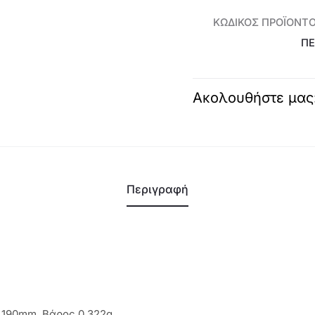
-
ΚΩΔΙΚΌΣ ΠΡΟΪΌΝΤ
47676
ΠΕ
ποσότητα
Ακολουθήστε μας
Περιγραφή
190mm, Βάρος 0,322g