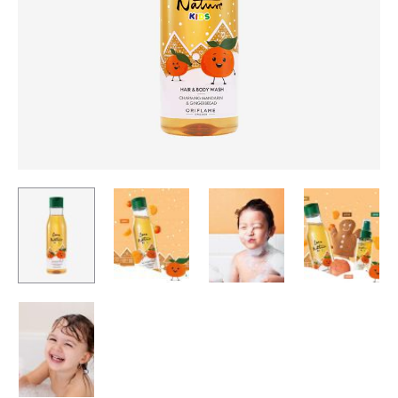
SUN
ZONE-
30568