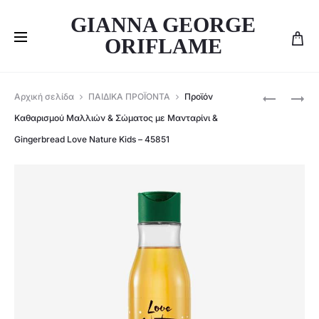
GIANNA GEORGE
ORIFLAME
Produ
ΣΑΠΟΎΝΙ
ORIFLAME
Αρχική σελίδα
ΠΑΙΔΙΚΑ ΠΡΟΪΟΝΤΑ
Προϊόν
ΜΕ
ΠΑΙΔΙΚΌ
navig
Καθαρισμού Μαλλιών & Σώματος με Μανταρίνι &
ΜΑΝΤΑΡΊΝ
ΑΝΤΗΛΙΑ
Gingerbread Love Nature Kids – 45851
&
ΓΑΛΆΚΤΩ
GINGERB
ΓΙΑ
LOVE
ΤΟ
NATURE
ΠΡΌΣΩΠΟ
KIDS
ΚΑΙ
–
ΤΟ
45850
ΣΏΜΑ
ΜΕ
SPF
50