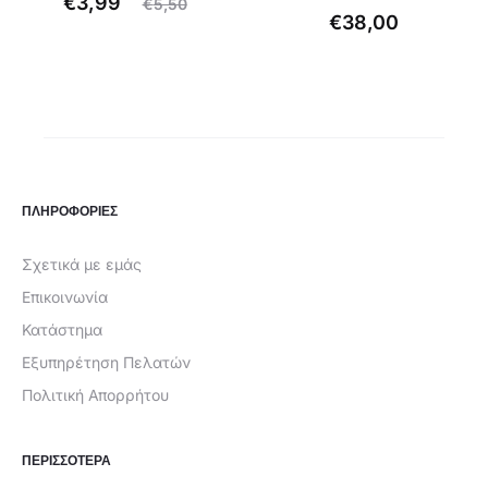
Original
Η
€
3,99
€
5,50
€
38,00
έχουσα
price
τιμή
was:
είναι:
€5,50.
€3,99.
ΠΛΗΡΟΦΟΡΙΕΣ
Σχετικά με εμάς
Επικοινωνία
Κατάστημα
Εξυπηρέτηση Πελατών
Πολιτική Απορρήτου
ΠΕΡΙΣΣΟΤΕΡΑ