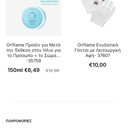
Oriflame Προϊόν για Μετά
Oriflame Ενυδατικά
την Έκθεση στον Ήλιο για
Γάντια με Λειτουργική
το Πρόσωπο + το Σώμα…
Αφή- 37607
-35759
€
10,00
Original
Η
150ml
€
6,49
€
12,00
τρέχουσα
price
τιμή
was:
είναι:
€12,00.
€6,49.
ΠΛΗΡΟΦΟΡΙΕΣ