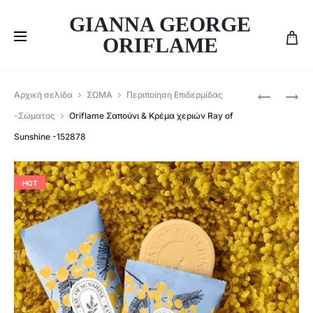
GIANNA GEORGE
ORIFLAME
Produ
ORIFLAME
ORIFLAME
Αρχική σελίδα
ΣΩΜΑ
Περιποίηση Επιδερμίδας
WELLOSO
EXPERT
navig
-Σώματος
Oriflame Σαπούνι & Κρέμα χεριών Ray of
ΥΓΕΊΑ
GEL
Sunshine -152878
&
ΚΆΛΤΣΕΣ
ΙΣΟΡΡΟΠΊ
–
ΤΗΣ
47672
HOT
ΕΠΙΔΕΡΜΊ
ΜΕ
ΠΡΟΒΙΟΤΙ
–
47786