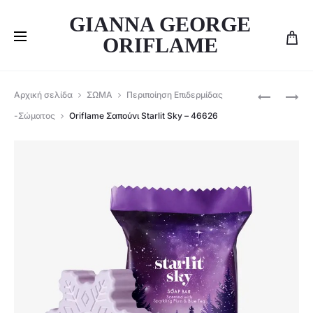
GIANNA GEORGE
ORIFLAME
Produ
ORIFLAME
ORIFLAME
Αρχική σελίδα
ΣΩΜΑ
Περιποίηση Επιδερμίδας
ΣΦΟΥΓΓΆ
ΚΡΈΜΑ
navig
-Σώματος
Oriflame Σαπούνι Starlit Sky – 46626
STARLIT
ΧΕΡΙΏΝ
SKY
STARLIT
–
SKY
47565
–
46627