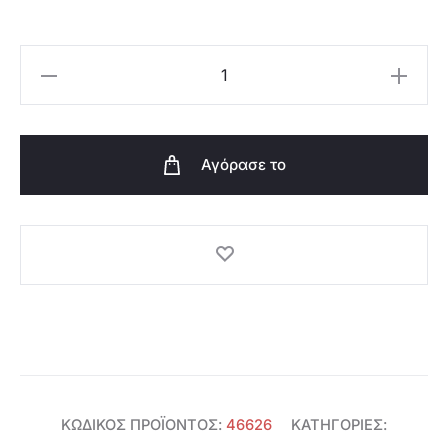
Oriflame
Σαπούνι
Starlit
Sky
Αγόρασε το
-
46626
ποσότητα
ΚΩΔΙΚΌΣ ΠΡΟΪΌΝΤΟΣ:
46626
ΚΑΤΗΓΟΡΊΕΣ: