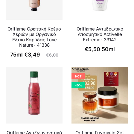
Oriflame Θρεπτική Κρέμα
Oriflame Αντιιδρωτικό
Χεριών με Οργανικό
Αποσμητικό Activelle
Έλαιο Καρύδας Love
Extreme- 33142
Nature- 41338
€
5,50
50ml
Original
Η
75ml
€
3,49
€
6,00
τρέχουσα
price
τιμή
was:
HOT
είναι:
€6,00.
40%
€3,49.
Oriflame Αναζωογονητικό
Oriflame Γυναικείο Σετ