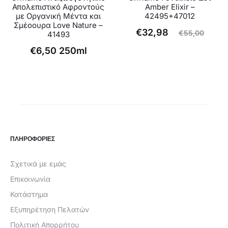
Απολεπιστικό Αφροντούς
Amber Elixir –
με Οργανική Μέντα και
42495+47012
Σμέοουρα Love Nature –
Η
Original
€
32,98
€
55,00
41493
τρέχουσα
price
€
6,50
250ml
τιμή
was:
είναι:
€55,00.
€32,98.
ΠΛΗΡΟΦΟΡΙΕΣ
Σχετικά με εμάς
Επικοινωνία
Κατάστημα
Εξυπηρέτηση Πελατών
Πολιτική Απορρήτου