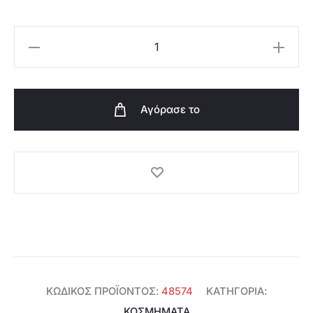
Oriflame
Σετ
3
Σκουλαρικιών
Αγόρασε το
Winter's
Embrace
-
48574
ποσότητα
ΚΩΔΙΚΌΣ ΠΡΟΪΌΝΤΟΣ:
48574
ΚΑΤΗΓΟΡΊΑ:
ΚΟΣΜΗΜΑΤΑ