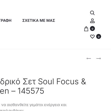
Αναζήτη
Λογαρια
ΓΡΑΦΗ
ΣΧΕΤΙΚΑ ΜΕ ΜΑΣ
0
0
Produc
ORIFLAME
ORIFLAME
ΣΕΤ
ΓΥΝΑΙΚΕΊΟ
naviga
ΤΩΝ
ΆΡΩΜΑ
3
SO
δρικό Σετ Soul Focus &
-145573
FEVER
Men – 145575
ECSTATIC
HER
EDP
 να αισθανθείτε γεμάτοι ενέργεια και
–
περιλαμβάνει: