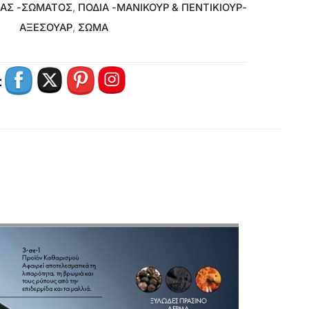
ΔΑΣ -ΣΏΜΑΤΟΣ
,
ΠΌΔΙΑ -ΜΑΝΙΚΟΎΡ & ΠΕΝΤΙΚΙΟΎΡ-
ΑΞΕΣΟΥΆΡ
,
ΣΩΜΑ
: