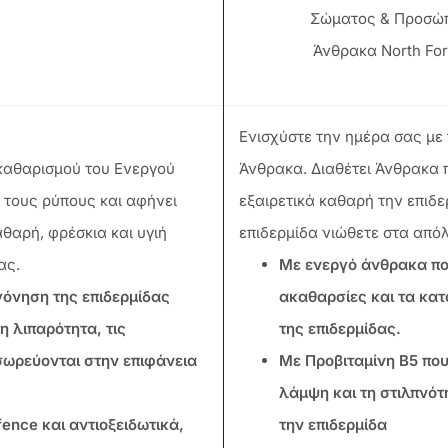
Σώματος & Προσώπ
Άνθρακα North Fo
Ενισχύστε την ημέρα σας με
 καθαρισμού του Ενεργού
Άνθρακα. Διαθέτει Άνθρακα 
 τους ρύπους και αφήνει
εξαιρετικά καθαρή την επιδερ
αθαρή, φρέσκια και υγιή
επιδερμίδα νιώθετε στα από
ας.
Με ενεργό άνθρακα που
γόνηση της επιδερμίδας
ακαθαρσίες και τα κα
 λιπαρότητα, τις
της επιδερμίδας.
σωρεύονται στην επιφάνεια
Με Προβιταμίνη Β5 που
λάμψη και τη στιλπνότ
fence και αντιοξειδωτικά,
την επιδερμίδα