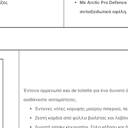
ίζες
Με Arctic Pro Defence 
αντιοξειδωτικά οφέλη.
Έντονα αρρενωπό eau de toilette για ένα δυνατό
αισθάνεστε ασταμάτητος.
Έντονες νότες κορυφής μαύρου πιπεριού, πε
Ζεστή καρδιά από φύλλα βιολέτας και λεβά
Δυνατό smoky κεχριμπάρι, ξύλο κέδρου και 