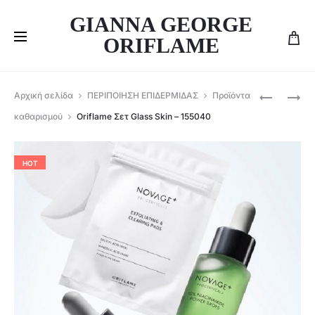
GIANNA GEORGE
ORIFLAME
Produ
ORIFLAME
ORIFLAME
Αρχική σελίδα
ΠΕΡΙΠΟΙΗΣΗ ΕΠΙΔΕΡΜΙΔΑΣ
Προϊόντα
ΑΡΩΜΑΤΙ
ΚΆΨΟΥΛΕ
navig
καθαρισμού
Oriflame Σετ Glass Skin – 155040
ΑΠΟΣΜΗΤ
ΜΕ
ROLL-
ΈΛΑΙΟ
ON
ΠΡΟΣΏΠ
HOT
POSSESS
ΕΝΤΑΤΙΚΉ
–
ΘΡΈΨΗΣ
47761
NOVAGE+
ΕΟΡΤΑΣΤΙ
ΈΚΔΟΣΗ
–
48114