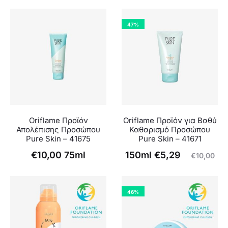
47%
Oriflame Προϊόν
Oriflame Προϊόν για Βαθύ
Απολέπισης Προσώπου
Καθαρισμό Προσώπου
Pure Skin – 41675
Pure Skin – 41671
Original
Η
€
10,00
75ml
150ml
€
5,29
€
10,00
τρέχουσα
price
τιμή
was:
46%
είναι:
€10,00.
€5,29.