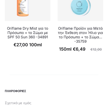
Oriflame Dry Mist για το
Oriflame Προϊόν για Μετά
Πρόσωπο + το Σώμα με
την Έκθεση στον Ήλιο για
SPF 50 Sun 360 -34891
το Πρόσωπο + το Σώμα…
-35759
€
27,00
100ml
Original
Η
150ml
€
6,49
€
12,00
τρέχουσα
price
τιμή
was:
είναι:
€12,00.
€6,49.
ΠΛΗΡΟΦΟΡΙΕΣ
Σχετικά με εμάς