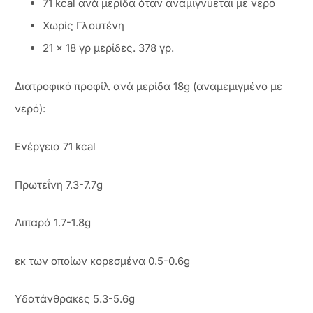
71 kcal ανά μερίδα όταν αναμιγνύεται με νερό
Xωρίς Γλουτένη
21 x 18 γρ μερίδες. 378 γρ.
Διατροφικό προφίλ ανά μερίδα 18g (αναμεμιγμένο με
νερό):
Ενέργεια 71 kcal
Πρωτεΐνη 7.3-7.7g
Λιπαρά 1.7-1.8g
εκ των οποίων κορεσμένα 0.5-0.6g
Υδατάνθρακες 5.3-5.6g