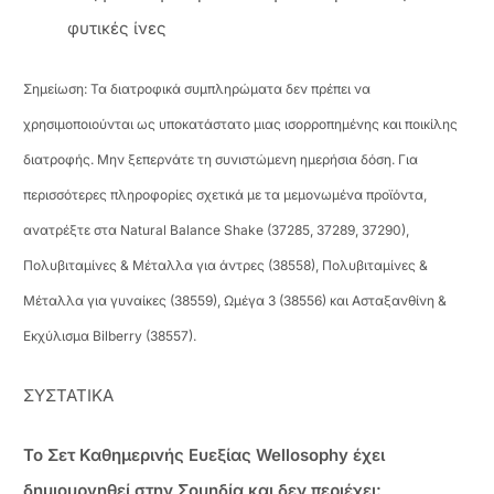
φυτικές ίνες
Σημείωση: Τα διατροφικά συμπληρώματα δεν πρέπει να
χρησιμοποιούνται ως υποκατάστατο μιας ισορροπημένης και ποικίλης
διατροφής. Μην ξεπερνάτε τη συνιστώμενη ημερήσια δόση. Για
περισσότερες πληροφορίες σχετικά με τα μεμονωμένα προϊόντα,
ανατρέξτε στα Natural Balance Shake (37285, 37289, 37290),
Πολυβιταμίνες & Μέταλλα για άντρες (38558), Πολυβιταμίνες &
Μέταλλα για γυναίκες (38559), Ωμέγα 3 (38556) και Ασταξανθίνη &
Εκχύλισμα Bilberry (38557).
ΣΥΣΤΑΤΙΚΑ
Το Σετ Καθημερινής Ευεξίας Wellosophy έχει
δημιουργηθεί στην Σουηδία και δεν περιέχει: