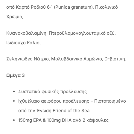
από Καρπό Ροδιού 6:1 (Punica granatum), Πικολινικό
Χρώμιο,
Κυανοκοβαλαμίνη, Πτεροϋλομονογλουταμικό οξύ,
Ιωδιούχο Κάλιο,
Σεληνιώδες Νάτριο, Μολυβδαινικό Αμμώνιο, D-βιοτίνη.
Ωμέγα 3
Συστατικά φυσικής προέλευσης
Ιχθυέλαιο αειφόρου προέλευσης – Πιστοποιημένο
από την Ένωση Friend of the Sea
150mg EPA & 100mg DHA ανά 2 κάψουλες