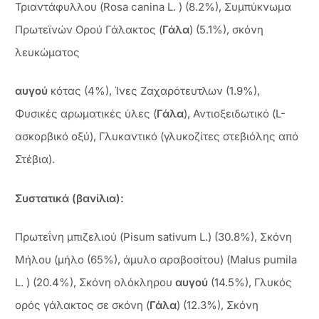
Τριαντάφυλλου (Rosa canina L. ) (8.2%), Συμπύκνωμα
Πρωτεϊνών Ορού Γάλακτος (
Γάλα
) (5.1%), σκόνη
λευκώματος
αυγού
κότας (4%), Ίνες Ζαχαρότευτλων (1.9%),
Φυσικές αρωματικές ύλες (
Γάλα
), Αντιοξειδωτικό (L-
ασκορβικό οξύ), Γλυκαντικό (γλυκοζίτες στεβιόλης από
Στέβια).
Συστατικά (βανίλια):
Πρωτεΐνη μπιζελιού (Pisum sativum L.) (30.8%), Σκόνη
Μήλου (μήλο (65%), άμυλο αραβοσίτου) (Malus pumila
L. ) (20.4%), Σκόνη ολόκληρου
αυγού
(14.5%), Γλυκός
ορός γάλακτος σε σκόνη (
Γάλα
) (12.3%), Σκόνη