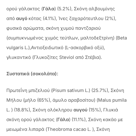
ορού γάλακτος (
Γάλα
) (5.2%), Σκόνη αλβουμίνης
από
αυγό
κότας (4.1%), Ίνες ζαχαρότευτλου (2%),
φυσικά αρώματα, σκόνη χυμού παντζαριού
(συμπυκνωμένος χυμός τεύτλων, μαλτοδεξτρίνη) (Beta
vulgaris L.),Αντιοξειδωτικό (L-ασκορβικό οξύ),
γλυκαντικό (Γλυκοζίτες Steviol από Στέβια).
Συστατικά (σοκολάτα):
Πρωτεΐνη μπιζελιού (Pisum sativum L.) (25.7%), Σκόνη
Μήλου (μήλο (65%), άμυλο αραβοσίτου) (Malus pumila
L. ) (18.8%), Σκόνη ολόκληρου
αυγού
(15%), Γλυκιά
σκόνη ορού γάλακτος (
Γάλα
) (11.1%), Σκόνη κακάο με
μειωμένα λιπαρά (Theobroma cacao L. ), Σκόνη