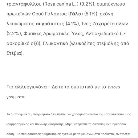
τριαντάφυλλου (Rosa canina L. ) (9.2%), συμπύκνωμα
πρωτεϊνών Ορού Γάλακτος (
Γάλα
) (5.1%), σκόνη
λευκώματος
αυγού
κότας (4.1%), Ίνες Ζαχαρότευτλων
(2.2%), Φυσικές Αρωματικές Ύλες, Αντιοξειδωτικό (L-
ασκορβικό οξύ), Γλυκαντικό (γλυκοζίτες στεβιόλης από
Στέβια).
Για αλλεργιογόνα – Δείτε τα συστατικά με τα
έντονα
.
γράμματα
Τα διατροφικά συμπληρώματα δεν πρέπει να χρησιμοποιούνται ως υποκατάστατο μιας
ισορροπημένης και ποικίλης διατροφής. Μην ξεπερνάτε τη συνιστώμενη ημερήσια
δόση. Για περισσότερες πληροφορίες σχετικά με τα μεμονωμένα προϊόντα, ανατρέξτε