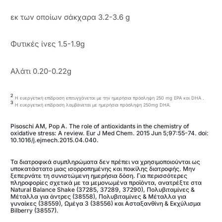
εκ των οποίων σάκχαρα 3.2-3.6 g
Φυτικές ίνες 1.5-1.9g
Αλάτι 0.20-0.22g
2
Η ευεργετική επίδραση επιτυγχάνεται με την ημερήσια πρόσληψη 250 mg EPA και DHA .
3
Η ευεργετική επίδραση λαμβάνεται με ημερήσια πρόσληψη 250mg DHA.
Pisoschi AM, Pop A. The role of antioxidants in the chemistry of
oxidative stress: A review. Eur J Med Chem. 2015 Jun 5;97:55-74. doi:
10.1016/j.ejmech.2015.04.040.
Τα διατροφικά συμπληρώματα δεν πρέπει να χρησιμοποιούνται ως
υποκατάστατο μιας ισορροπημένης και ποικίλης διατροφής. Μην
ξεπερνάτε τη συνιστώμενη ημερήσια δόση. Για περισσότερες
πληροφορίες σχετικά με τα μεμονωμένα προϊόντα, ανατρέξτε στα
Natural Balance Shake (37285, 37289, 37290), Πολυβιταμίνες &
Μέταλλα για άντρες (38558), Πολυβιταμίνες & Μέταλλα για
γυναίκες (38559), Ωμέγα 3 (38556) και Ασταξανθίνη & Εκχύλισμα
Bilberry (38557).