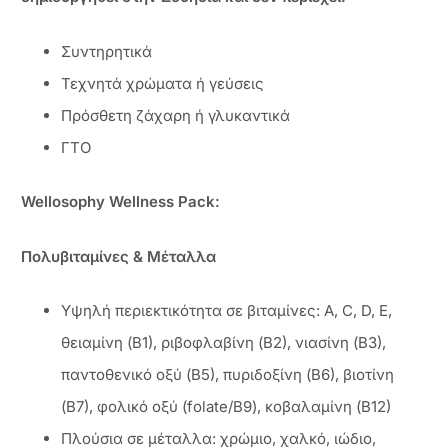
Συντηρητικά
Τεχνητά χρώματα ή γεύσεις
Πρόσθετη ζάχαρη ή γλυκαντικά
ΓΤΟ
Wellosophy Wellness Pack:
Πολυβιταμίνες & Μέταλλα
Υψηλή περιεκτικότητα σε βιταμίνες: A, C, D, E,
θειαμίνη (Β1), ριβοφλαβίνη (Β2), νιασίνη (Β3),
παντοθενικό οξύ (Β5), πυριδοξίνη (Β6), βιοτίνη
(Β7), φολικό οξύ (folate/B9), κοβαλαμίνη (Β12)
Πλούσια σε μέταλλα: χρώμιο, χαλκό, ιώδιο,