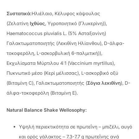
Συστατικά:
Ηλιέλαιο, Κέλυφος κάψουλας
(Ζελατίνη
Ιχθύος
, Υγροποιητικό (Γλυκερίνη)),
Haematococcus pluvialis L. (5% Ασταξανίνη)
Γαλακτωματοποιητής (Λεκιθίνη Ηλίανθου), D-άλφα-
τοκοφερόλη, L-ασκορβυλική 6-παλμιτική)),
Εκχυλίσματα Μύρτιλου 4:1 (Vaccinium myrtillus),
Πυκνωτικό μέσο (Κερί μέλισσας), L-ασκορβικό οξύ
(Βιταμίνη C), Γαλακτωματοποιητής (
Σόγια λεκιθίνη
), D-
άλφα-τοκοφερόλη (Βιταμίνη Ε).
Natural Balance Shake Wellosophy:
Υψηλή περιεκτικότητα σε πρωτεΐνη – μπιζέλι, αυγό
και ορός γάλακτος – 7.3-7.7 g πρωτεΐνης ανά