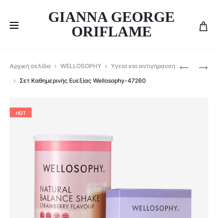
GIANNA GEORGE
ORIFLAME
Produ
ORIFLAME
ORIFLAME
Αρχική σελίδα
WELLOSOPHY
Υγεία και αντιγήρανση
ΈΞΥΠΝΟ
ΜΕΖΟΎΡΑ
navig
Σετ Καθημερινής Ευεξίας Wellosophy-47260
ΜΠΟΥΚΆΛ
ΜΕΊΓΜΑΤ
SHAKER
ΑΝΤΙΚΑΤ
WELLOSO
ΓΕΎΜΑΤΟ
HOT
46664