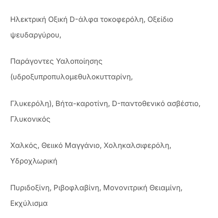
Ηλεκτρική Οξική D-άλφα τοκοφερόλη, Οξείδιο
ψευδαργύρου,
Παράγοντες Υαλοποίησης
(υδροξυπροπυλομεθυλοκυτταρίνη,
Γλυκερόλη), Βήτα-καροτίνη, D-παντοθενικό ασβέστιο,
Γλυκονικός
Χαλκός, Θειικό Μαγγάνιο, Χοληκαλσιφερόλη,
Υδροχλωρική
Πυριδοξίνη, Ριβοφλαβίνη, Μονονιτρική Θειαμίνη,
Εκχύλισμα