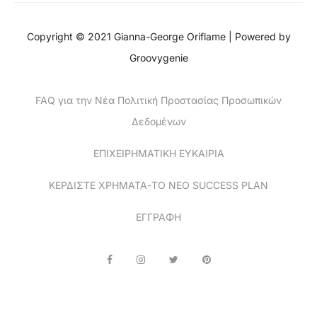
Copyright © 2021 Gianna-George Oriflame | Powered by
Groovygenie
FAQ για την Νέα Πολιτική Προστασίας Προσωπικών
Δεδομένων
ΕΠΙΧΕΙΡΗΜΑΤΙΚΗ ΕΥΚΑΙΡΙΑ
ΚΕΡΔΙΣΤΕ ΧΡΗΜΑΤΑ-ΤΟ ΝΕΟ SUCCESS PLAN
ΕΓΓΡΑΦΗ
F
I
T
P
a
n
w
i
c
s
i
n
e
t
t
t
b
a
t
e
o
g
e
r