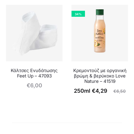
τρέχουσα
price
τιμή
was:
34%
είναι:
€6,50.
€4,29.
Κάλτσες Ενυδάτωσης
Κρεμοντούζ με οργανική
Feet Up – 47093
βρώμη & βερύκοκο Love
Nature – 41519
€
6,00
Original
Η
250ml
€
4,29
€
6,50
τρέχουσα
price
τιμή
was:
είναι:
€6,50.
€4,29.