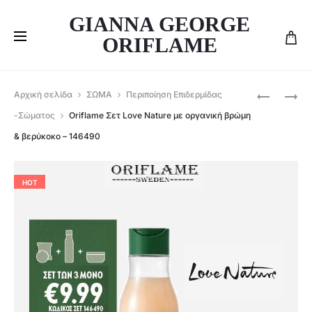
GIANNA GEORGE
ORIFLAME
Produ
ORIFLAME
ORIFLAME
Αρχική σελίδα
ΣΩΜΑ
Περιποίηση Επιδερμίδας
ΑΝΔΡΙΚΌ
ΣΕΤ
navig
-Σώματος
Oriflame Σετ Love Nature με οργανική βρώμη
ΣΕΤ
LOVE
& βερύκοκο – 146490
GLACIER
NATURE
FIRE
-ΛΙΠΑΡΈΣ
&
ΕΠΙΔΕΡΜΊ
HOT
NORTH
-34841+
FOR
MEN
SUBZERO