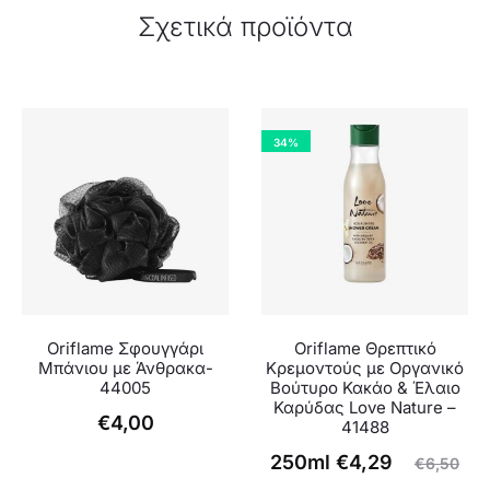
Σχετικά προϊόντα
34%
Oriflame Σφουγγάρι
Oriflame Θρεπτικό
Μπάνιου με Άνθρακα-
Κρεμοντούς με Οργανικό
44005
Βούτυρο Κακάο & Έλαιο
Καρύδας Love Nature –
€
4,00
41488
Original
Η
250ml
€
4,29
€
6,50