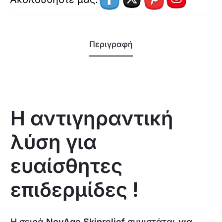
Περιγραφή
Η αντιγηραντική
λύση για
ευαίσθητες
επιδερμίδες !
Η σειρά
NovAge Skinrelief
συνιστάται
για