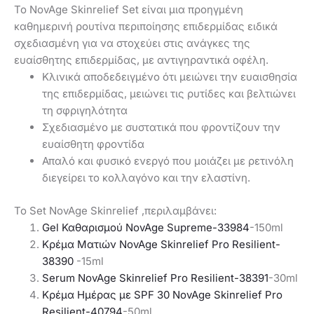
Το NovAge Skinrelief Set είναι μια προηγμένη
καθημερινή ρουτίνα περιποίησης επιδερμίδας ειδικά
σχεδιασμένη για να στοχεύει στις ανάγκες της
ευαίσθητης επιδερμίδας, με αντιγηραντικά οφέλη.
Κλινικά αποδεδειγμένο ότι μειώνει την ευαισθησία
της επιδερμίδας, μειώνει τις ρυτίδες και βελτιώνει
τη σφριγηλότητα
Σχεδιασμένο με συστατικά που φροντίζουν την
ευαίσθητη φροντίδα
Απαλό και φυσικό ενεργό που μοιάζει με ρετινόλη
διεγείρει το κολλαγόνο και την ελαστίνη.
Το Set NovAge Skinrelief ,περιλαμβάνει:
Gel Καθαρισμού NovAge Supreme-33984
-150ml
Κρέμα Ματιών NovAge Skinrelief Pro Resilient-
38390
-15ml
Serum NovAge Skinrelief Pro Resilient-38391
-30ml
Κρέμα Ημέρας με SPF 30 NovAge Skinrelief Pro
Resilient-40794
-50ml