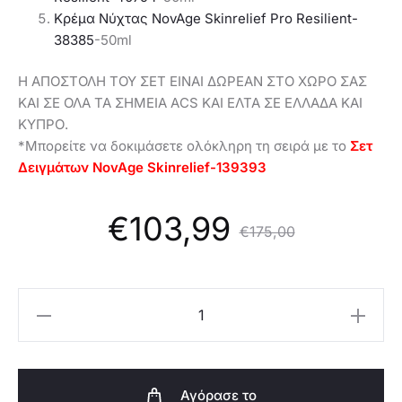
Κρέμα Νύχτας NovAge Skinrelief Pro Resilient-
38385
-50ml
Η ΑΠΟΣΤΟΛΗ ΤΟΥ ΣΕΤ ΕΙΝΑΙ ΔΩΡΕΑΝ ΣΤΟ ΧΩΡΟ ΣΑΣ
ΚΑΙ ΣΕ ΟΛΑ ΤΑ ΣΗΜΕΙΑ ΑCS ΚΑΙ ΕΛΤΑ ΣΕ ΕΛΛΑΔΑ ΚΑΙ
ΚΥΠΡΟ.
*Μπορείτε να δοκιμάσετε ολόκληρη τη σειρά με το
Σετ
Δειγμάτων NovAge Skinrelief
-139393
Η
Original
€
103,99
€
175,00
έχουσα
price
Oriflame
Σετ
τιμή
was:
NovAge
Skinrelief
Αγόρασε το