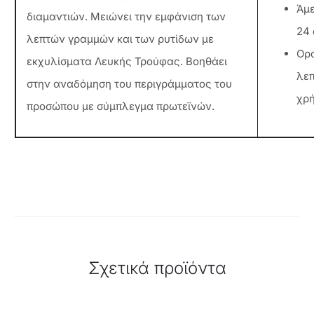
Άμε
διαμαντιών. Μειώνει την εμφάνιση των
24 
λεπτών γραμμών και των ρυτίδων με
Ορα
εκχυλίσματα Λευκής Τρούφας. Βοηθάει
λεπ
στην αναδόμηση του περιγράμματος του
χρ
προσώπου με σύμπλεγμα πρωτεϊνών.
Σχετικά προϊόντα