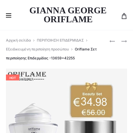
GIANNA GEORGE
ORIFLAME
Produ
ORIFLAME
ORIFLAME
Αρχική σελίδα
ΠΕΡΙΠΟΙΗΣΗ ΕΠΙΔΕΡΜΙΔΑΣ
ΑΡΏΜΑΤΑ
ΣΕΤ
navig
Εξειδικευμένη περιποίηση προσώπου
Oriflame Σετ
ΑΝΔΡΙΚΌ
GIORDANI
περιποίησης Επιδερμίδας -13659+42255
&
GOLD
ΓΥΝΑΙΚΕΊ
ESSENZA
ECLAT
HOT
–
35649+35