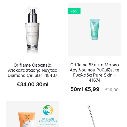
40%
Oriflame 5λεπτη Μάσκα
Oriflame Θεραπεία
Αργίλου που Ρυθμίζει τη
Αποκατάστασης Νύχτας
Γυαλάδα Pure Skin –
Diamond Cellular -18437
41674
€
34,00
30ml
Original
Η
50ml
€
5,99
€
10,00
τρέχουσα
price
τιμή
was:
είναι:
€10,00.
€5,99.