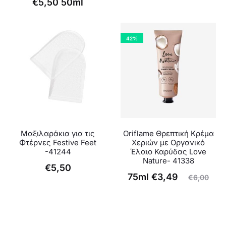
€
5,50
50ml
τρέχουσα
price
τιμή
was:
είναι:
€5,50.
42%
€3,49.
Μαξιλαράκια για τις
Oriflame Θρεπτική Κρέμα
Φτέρνες Festive Feet
Χεριών με Οργανικό
-41244
Έλαιο Καρύδας Love
Nature- 41338
€
5,50
Original
Η
75ml
€
3,49
€
6,00
τρέχουσα
price
τιμή
was:
είναι:
€6,00.