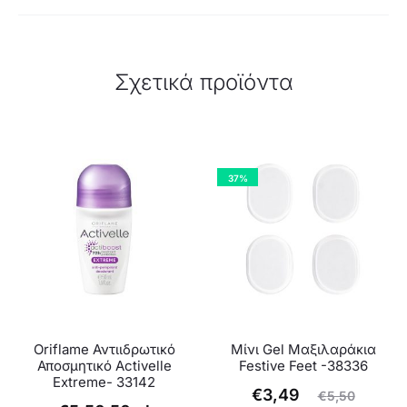
Σχετικά προϊόντα
37%
Oriflame Αντιιδρωτικό
Μίνι Gel Μαξιλαράκια
Αποσμητικό Activelle
Festive Feet -38336
Extreme- 33142
Original
Η
€
3,49
€
5,50