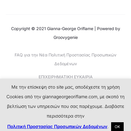
Copyright © 2021 Gianna-George Oriflame | Powered by
Groovygenie
FAQ για την Νέα Πολιτική Προστασίας Προσωπικών
Δεδομένων
ΕΠΙΧΕΙΡΗΜΑΤΙΚΗ ΕΥΚΑΙΡΙΑ
Με την επίσκεψη στο site μας, αποδέχεστε τη χρήση
ΚΕΡΔΙΣΤΕ ΧΡΗΜΑΤΑ-ΤΟ ΝΕΟ SUCCESS PLAN
Cookies από την giannageorgeoriflame.com, με σκοπό τη
ΕΓΓΡΑΦΗ
βελτίωση των υπηρεσιών που σας παρέχουμε. Διαβάστε
περισσότερα στην
F
I
T
P
a
n
w
i
Πολιτική Προστασίας Προσωπικών Δεδομένων
.
ΟΚ
c
s
i
n