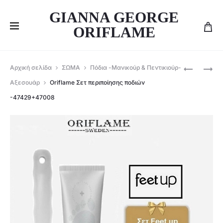
GIANNA GEORGE
ORIFLAME
Produ
ORIFLAME
ORIFLAME
Αρχική σελίδα
ΣΩΜΑ
Πόδια -Μανικούρ & Πεντικιούρ-
ΣΕΤ
ΦΥΣΙΚΌ
navig
Αξεσουάρ
Oriflame Σετ περιποίησης ποδιών
ΤΩΝ
BALM
-47429+47008
2-
ΠΟΛΛΑΠ
ΕΝΥΔΑΤΙ
ΧΡΉΣΕΩΝ
ΚΡΈΜΑ
ΕΠΕΤΕΙΑΚ
&
ΈΚΔΟΣΗ
ΚΡΈΜΑ
TENDER
ΜΑΤΙΏΝ
CARE-
-45291+4
48649