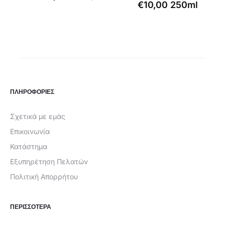
€
10,00
250ml
τρέχουσα
price
τιμή
was:
είναι:
€12,00.
€6,49.
ΠΛΗΡΟΦΟΡΙΕΣ
Σχετικά με εμάς
Επικοινωνία
Κατάστημα
Εξυπηρέτηση Πελατών
Πολιτική Απορρήτου
ΠΕΡΙΣΣΟΤΕΡΑ