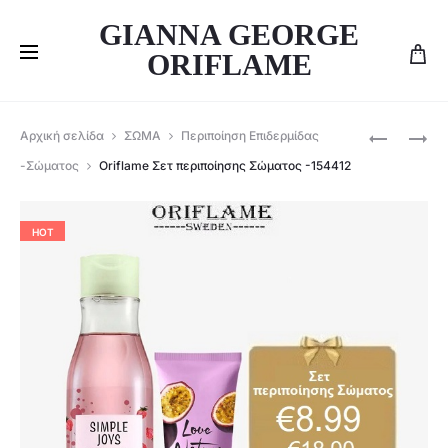
GIANNA GEORGE
ORIFLAME
Produ
ORIFLAME
ORIFLAME
Αρχική σελίδα
ΣΩΜΑ
Περιποίηση Επιδερμίδας
ΣΕΤ
BEAUTY
navig
-Σώματος
Oriflame Σετ περιποίησης Σώματος -154412
SWEETHE
SET
ROSE
THE
–
ONE
HOT
46793+36