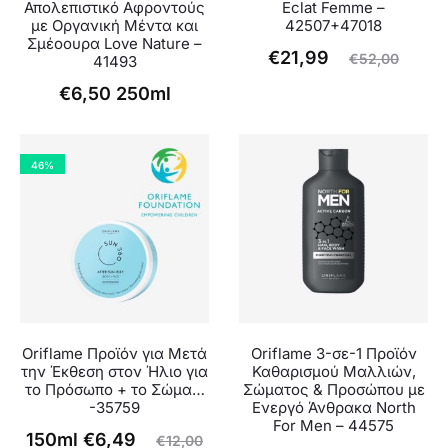
Απολεπιστικό Αφροντούς
Eclat Femme –
με Οργανική Μέντα και
42507+47018
Σμέοουρα Love Nature –
Η
Original
€
21,99
€
52,00
41493
τρέχουσα
price
€
6,50
250ml
τιμή
was:
είναι:
€52,00.
46%
€21,99.
Oriflame Προϊόν για Μετά
Oriflame 3-σε-1 Προϊόν
την Έκθεση στον Ήλιο για
Καθαρισμού Μαλλιών,
το Πρόσωπο + το Σώμα…
Σώματος & Προσώπου με
-35759
Ενεργό Άνθρακα North
For Men – 44575
Original
Η
150ml
€
6,49
€
12,00