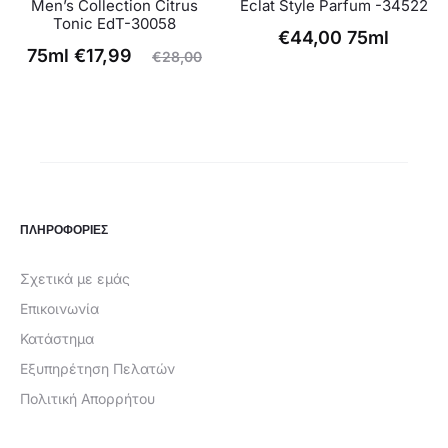
Men’s Collection Citrus
Eclat Style Parfum -34522
Tonic EdT-30058
€
44,00
75ml
Η
Original
75ml
€
17,99
€
28,00
ρέχουσα
price
τιμή
was:
είναι:
€28,00.
€17,99.
ΠΛΗΡΟΦΟΡΙΕΣ
Σχετικά με εμάς
Επικοινωνία
Κατάστημα
Εξυπηρέτηση Πελατών
Πολιτική Απορρήτου