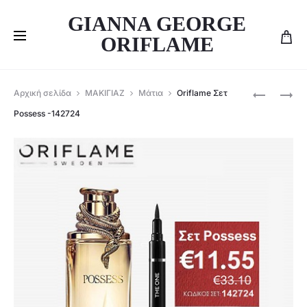
GIANNA GEORGE
ORIFLAME
Produ
ORIFLAME
ORIFLAME
Αρχική σελίδα
ΜΑΚΙΓΙΑΖ
Μάτια
Oriflame Σετ
ΣΕΤ
ΣΕΤ
navig
Possess -142724
ΤΩΝ
VOLARE
3
–
LOVE
142725
NATURE
–
141999