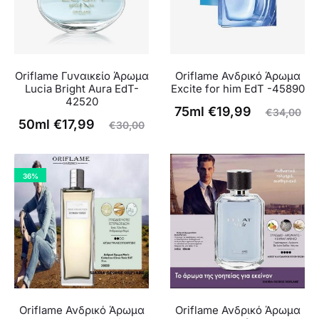
Oriflame Γυναικείο Άρωμα
Oriflame Ανδρικό Άρωμα
Lucia Bright Aura EdT-
Excite for him EdT -45890
42520
Η
Original
75ml
€
19,99
€
34,00
Η
Original
50ml
€
17,99
€
30,00
τρέχουσα
price
ρέχουσα
price
τιμή
was:
τιμή
was:
είναι:
€34,00.
36%
είναι:
€30,00.
€19,99.
€17,99.
Oriflame Ανδρικό Άρωμα
Oriflame Ανδρικό Άρωμα