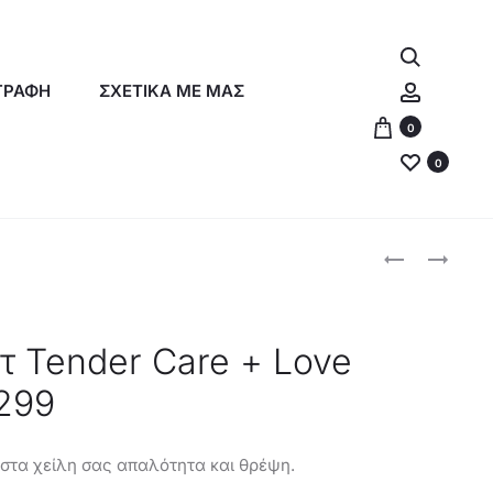
Αναζήτη
Λογαρια
ΓΡΑΦΗ
ΣΧΕΤΙΚΑ ΜΕ ΜΑΣ
0
0
Produc
ORIFLAME
ORIFLAME
ΥΓΡΉ
ΣΕΤ
naviga
ΜΕΤΑΛΛΙΚΉ
ΜΑΚΙΓΙΆΖ
ΣΚΙΆ
&
ετ Tender Care + Love
ΜΑΤΙΏΝ
ΔΩΡΕΆΝ
299
ΜΕΓΆΛΗΣ
ΑΠΟΣΤΟΛΉ
ΔΙΆΡΚΕΙΑΣ
THE
 στα χείλη σας απαλότητα και θρέψη.
ONE-