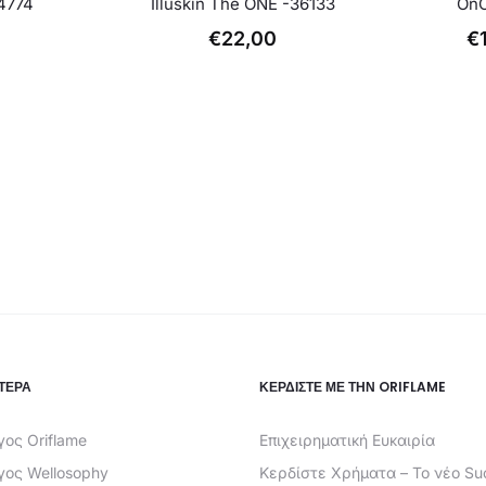
4774
Illuskin The ONE -36133
OnC
€
22,00
€
ΤΕΡΑ
ΚΕΡΔΊΣΤΕ ΜΕ ΤΗΝ ORIFLAME
ος Oriflame
Επιχειρηματική Ευκαιρία
γος Wellosophy
Κερδίστε Χρήματα – Το νέο Su