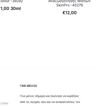
olour -39292
Αναζωογόνησης Ματιών
SkinPro -45279
11,00
30ml
€
12,00
ΓΙΝΕ ΜΕΛΟΣ
Γίνε μέλος σήμερα και ξεκίνησε να κερδίζεις
από τις αγορές σου και να ανακαλύπτεις τον
ccess