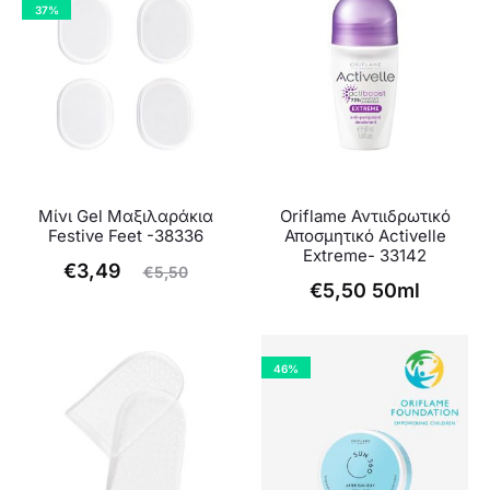
37%
Μίνι Gel Μαξιλαράκια
Oriflame Αντιιδρωτικό
Festive Feet -38336
Αποσμητικό Activelle
Extreme- 33142
Original
Η
€
3,49
€
5,50
€
5,50
50ml
έχουσα
price
τιμή
was:
είναι:
€5,50.
46%
€3,49.