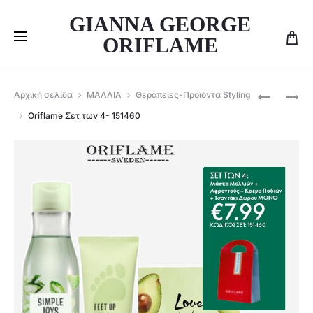
GIANNA GEORGE
ORIFLAME
Produ
ORIFLAME
ORIFLAME
Αρχική σελίδα
ΜΑΛΛΙΑ
Θεραπείες-Προϊόντα Styling
ΣΕΤ
TENDER
navig
Oriflame Σετ των 4- 151460
ΓΥΝΑΙΚΕΊ
CARE
POSSESS
COLLECT
EDP
–
ΦΥΣΙΚΌ,
PASSION
FRUIT
ΚΑΙ
ΚΑΡΠΟΎΖ
–
46069