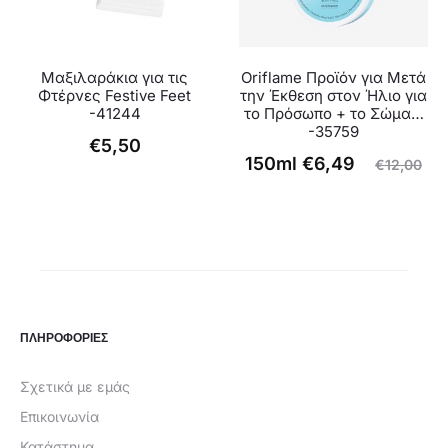
Μαξιλαράκια για τις
Oriflame Προϊόν για Μετά
Φτέρνες Festive Feet
την Έκθεση στον Ήλιο για
-41244
το Πρόσωπο + το Σώμα…
-35759
€
5,50
Original
Η
150ml
€
6,49
€
12,00
τρέχουσα
price
τιμή
was:
είναι:
€12,00.
€6,49.
ΠΛΗΡΟΦΟΡΙΕΣ
Σχετικά με εμάς
Επικοινωνία
Κατάστημα