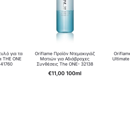
τυλό για τα
Oriflame Προϊόν Ντεμακιγιάζ
Oriflam
ια THE ONE
Ματιών για Αδιάβροχες
Ultimat
41760
Συνθέσεις The ONE- 32138
€
11,00
100ml