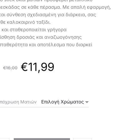
ρεσκάδας σε κάθε πέρασμα. Με απαλή εφαρμογή,
αι σύνθεση σχεδιασμένη για διάρκεια, σας
θε καλοκαιρινό ταξίδι.
 και σταθεροποιείται γρήγορα
αίσθηση δροσιάς και αναζωογόνησης
σταθερότητα και αποτέλεσμα που διαρκεί
Original
Η
€
11,99
€
16,00
price
τρέχουσα
πόχρωση Ματιών
was:
τιμή
€16,00.
είναι: