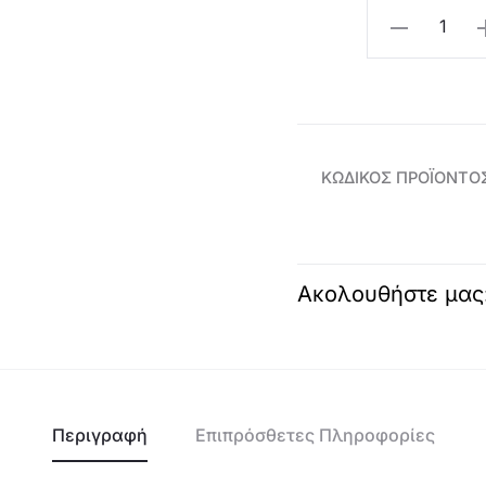
Oriflame
Σκιά
Ματιών
Cool
Grip
THE
ΚΩΔΙΚΌΣ ΠΡΟΪΌΝΤΟ
ONE-
47973
ποσότητα
Ακολουθήστε μας
Περιγραφή
Επιπρόσθετες Πληροφορίες