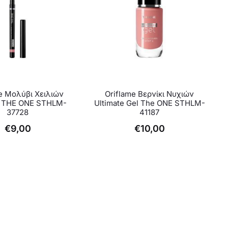
Αυτό
Αυτό
e Μολύβι Χειλιών
Oriflame Βερνίκι Νυχιών
το
το
e THE ONE STHLM-
Ultimate Gel The ONE STHLM-
37728
41187
προϊόν
προϊόν
€
9,00
€
10,00
έχει
έχει
πολλαπλές
πολλαπλές
παραλλαγές.
παραλλαγές.
Οι
Οι
επιλογές
επιλογές
μπορούν
μπορούν