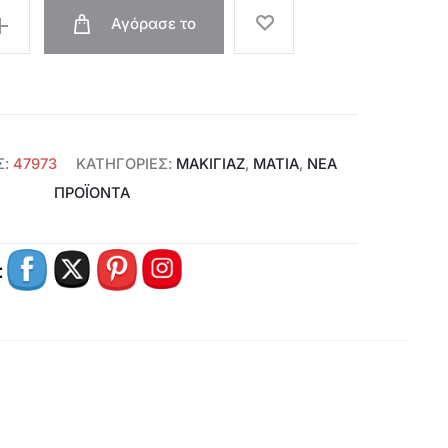
Αγόρασε το
€11,99.
Σ:
47973
ΚΑΤΗΓΟΡΊΕΣ:
ΜΑΚΙΓΙΑΖ
,
ΜΆΤΙΑ
,
ΝΕΑ
ΠΡΟΪΟΝΤΑ
: