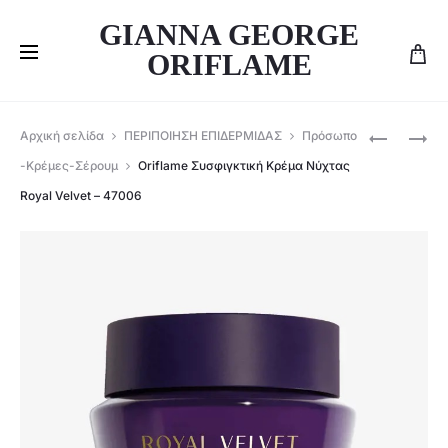
GIANNA GEORGE
ORIFLAME
Produ
ORIFLAME
ORIFLAME
Αρχική σελίδα
ΠΕΡΙΠΟΙΗΣΗ ΕΠΙΔΕΡΜΙΔΑΣ
Πρόσωπο
ΣΥΣΦΙΓΚΤ
ΣΤΑΓΌΝΕ
navig
-Κρέμες-Σέρουμ
Oriflame Συσφιγκτική Κρέμα Νύχτας
ΚΡΈΜΑ
ΡΕΤΙΝΌΛ
Royal Velvet – 47006
ΗΜΈΡΑΣ
NOVAGE+
ΜΕ
PROCEUT
SPF
–
20
47102
ROYAL
VELVET
–
47005