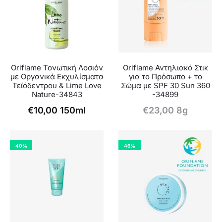
Oriflame Τονωτική Λοσιόν
Oriflame Αντηλιακό Στικ
με Οργανικά Εκχυλίσματα
για το Πρόσωπο + το
Τεϊόδεντρου & Lime Love
Σώμα με SPF 30 Sun 360
Nature-34843
-34899
€
10,00
150ml
€
23,00
8g
40%
46%