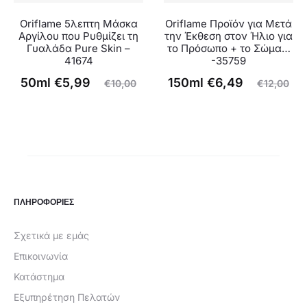
Oriflame 5λεπτη Μάσκα
Oriflame Προϊόν για Μετά
Αργίλου που Ρυθμίζει τη
την Έκθεση στον Ήλιο για
Γυαλάδα Pure Skin –
το Πρόσωπο + το Σώμα…
41674
-35759
Original
Η
Original
Η
50ml
€
5,99
150ml
€
6,49
€
10,00
€
12,00
τρέχουσα
price
τρέχουσα
price
τιμή
was:
τιμή
was:
είναι:
€10,00.
είναι:
€12,00.
€5,99.
€6,49.
ΠΛΗΡΟΦΟΡΙΕΣ
Σχετικά με εμάς
Επικοινωνία
Κατάστημα
Εξυπηρέτηση Πελατών