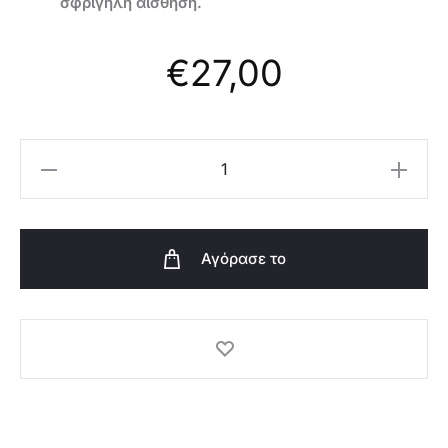
σφριγηλή αίσθηση.
€
27,00
Oriflame
Συσφιγκτική
Κρέμα
Νύχτας
Αγόρασε το
Royal
Velvet
-
47006
ποσότητα